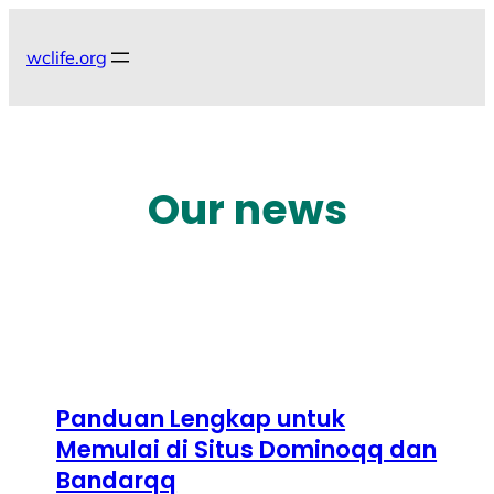
Skip
to
wclife.org
content
Our news
Panduan Lengkap untuk
Memulai di Situs Dominoqq dan
Bandarqq