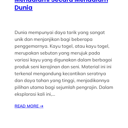
Dunia
Dunia mempunyai daya tarik yang sangat
unik dan menjanjikan bagi beberapa
penggemarnya. Kayu togel, atau kayu togel,
merupakan sebutan yang merujuk pada
variasi kayu yang digunakan dalam berbagai
produk seni kerajinan dan seni. Material ini ini
terkenal mengandung kecantikan seratnya
dan daya tahan yang tinggi, menjadikannya
pilihan utama bagi sejumlah pengrajin. Dalam
eksplorasi kali ini,…
READ MORE
→