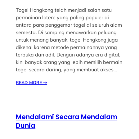
Togel Hongkong telah menjadi salah satu
permainan lotere yang paling populer di
antara para penggemar togel di seluruh alam
semesta. Di samping menawarkan peluang
untuk menang banyak, togel Hongkong juga
dikenal karena metode permainannya yang
terbuka dan adil. Dengan adanya era digital,
kini banyak orang yang lebih memilih bermain
togel secara daring, yang membuat akses…
READ MORE
→
Mendalami Secara Mendalam
Dunia