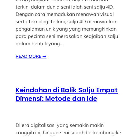
terkini dalam dunia seni ialah seni salju 4D.
Dengan cara memadukan menawan visual
serta teknologi terkini, salju 4D menawarkan
pengalaman unik yang yang memungkinkan
para pecinta seni merasakan keajaiban salju
dalam bentuk yang…
READ MORE
→
Keindahan di Balik Salju Empat
Dimensi: Metode dan Ide
Di era digitalisasi yang semakin makin
canggih ini, hingga seni sudah berkembang ke