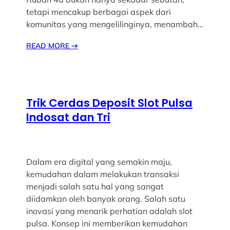
tetapi mencakup berbagai aspek dari
komunitas yang mengelilinginya, menambah…
READ MORE
→
Trik Cerdas Deposit Slot Pulsa
Indosat dan Tri
Dalam era digital yang semakin maju,
kemudahan dalam melakukan transaksi
menjadi salah satu hal yang sangat
diidamkan oleh banyak orang. Salah satu
inovasi yang menarik perhatian adalah slot
pulsa. Konsep ini memberikan kemudahan