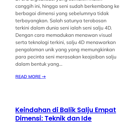
canggih ini, hingga seni sudah berkembang ke
berbagai dimensi yang sebelumnya tidak
terbayangkan. Salah satunya terobosan
terkini dalam dunia seni ialah seni salju 4D.
Dengan cara memadukan menawan visual
serta teknologi terkini, salju 4D menawarkan
pengalaman unik yang yang memungkinkan
para pecinta seni merasakan keajaiban salju
dalam bentuk yang…
READ MORE
→
Keindahan di Balik Salju Empat
Dimensi: Teknik dan Ide