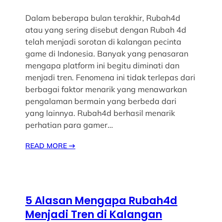
Dalam beberapa bulan terakhir, Rubah4d
atau yang sering disebut dengan Rubah 4d
telah menjadi sorotan di kalangan pecinta
game di Indonesia. Banyak yang penasaran
mengapa platform ini begitu diminati dan
menjadi tren. Fenomena ini tidak terlepas dari
berbagai faktor menarik yang menawarkan
pengalaman bermain yang berbeda dari
yang lainnya. Rubah4d berhasil menarik
perhatian para gamer…
READ MORE
→
5 Alasan Mengapa Rubah4d
Menjadi Tren di Kalangan