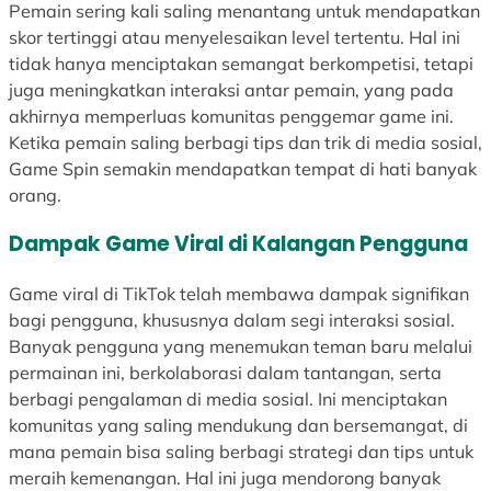
Pemain sering kali saling menantang untuk mendapatkan
skor tertinggi atau menyelesaikan level tertentu. Hal ini
tidak hanya menciptakan semangat berkompetisi, tetapi
juga meningkatkan interaksi antar pemain, yang pada
akhirnya memperluas komunitas penggemar game ini.
Ketika pemain saling berbagi tips dan trik di media sosial,
Game Spin semakin mendapatkan tempat di hati banyak
orang.
Dampak Game Viral di Kalangan Pengguna
Game viral di TikTok telah membawa dampak signifikan
bagi pengguna, khususnya dalam segi interaksi sosial.
Banyak pengguna yang menemukan teman baru melalui
permainan ini, berkolaborasi dalam tantangan, serta
berbagi pengalaman di media sosial. Ini menciptakan
komunitas yang saling mendukung dan bersemangat, di
mana pemain bisa saling berbagi strategi dan tips untuk
meraih kemenangan. Hal ini juga mendorong banyak