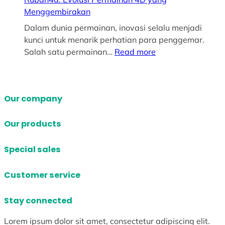
L
a
Menggembirakan
e
n
n
d
Dalam dunia permainan, inovasi selalu menjadi
g
u
kunci untuk menarik perhatian para penggemar.
k
a
:
Salah satu permainan…
Read more
a
n
R
p
L
u
u
e
b
Our company
n
n
a
t
g
h
Our products
u
k
4
k
a
d
M
p
:
Special sales
e
u
E
m
n
v
Customer service
u
t
o
l
u
l
Stay connected
a
k
u
i
M
s
Lorem ipsum dolor sit amet, consectetur adipiscing elit.