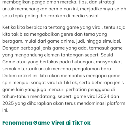
membagikan pengalaman mereka, tips, dan strategi
untuk memenangkan permainan ini, menjadikannya salah
satu topik paling dibicarakan di media sosial.
Ketika kita berbicara tentang game yang viral, tentu saja
kita tak bisa mengabaikan genre dan tema yang
beragam, mulai dari game anime, judi, hingga simulasi.
Dengan berbagai jenis game yang ada, termasuk game
yang mengandung elemen tantangan seperti Squid
Game atau yang berfokus pada hubungan, masyarakat
semakin tertarik untuk mencoba pengalaman baru.
Dalam artikel ini, kita akan membahas mengapa game
spin menjadi sangat viral di TikTok, serta beberapa jenis
game lain yang juga mencuri perhatian pengguna di
tahun-tahun mendatang, seperti game viral 2024 dan
2025 yang diharapkan akan terus mendominasi platform
ini.
Fenomena Game Viral di TikTok