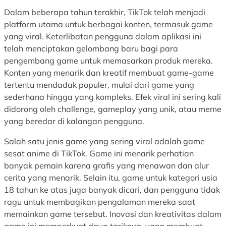
Dalam beberapa tahun terakhir, TikTok telah menjadi
platform utama untuk berbagai konten, termasuk game
yang viral. Keterlibatan pengguna dalam aplikasi ini
telah menciptakan gelombang baru bagi para
pengembang game untuk memasarkan produk mereka.
Konten yang menarik dan kreatif membuat game-game
tertentu mendadak populer, mulai dari game yang
sederhana hingga yang kompleks. Efek viral ini sering kali
didorong oleh challenge, gameplay yang unik, atau meme
yang beredar di kalangan pengguna.
Salah satu jenis game yang sering viral adalah game
sesat anime di TikTok. Game ini menarik perhatian
banyak pemain karena grafis yang menawan dan alur
cerita yang menarik. Selain itu, game untuk kategori usia
18 tahun ke atas juga banyak dicari, dan pengguna tidak
ragu untuk membagikan pengalaman mereka saat
memainkan game tersebut. Inovasi dan kreativitas dalam
game ini memperkuat daya tariknya, yang membuat