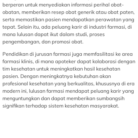
berperan untuk menyediakan informasi perihal obat-
obatan, memberikan resep obat generik atau obat paten,
serta memastikan pasien mendapatkan perawatan yang
tepat. Selain itu, ada peluang karir di industri farmasi, di
mana lulusan dapat ikut dalam studi, proses
pengembangan, dan promosi obat.
Pendidikan di jurusan farmasi juga memfasilitasi ke area
farmasi klinis, di mana apoteker dapat kolaborasi dengan
tim kesehatan untuk meningkatkan hasil kesehatan
pasien. Dengan meningkatnya kebutuhan akan
profesional kesehatan yang berkualitas, khususnya di era
modern ini, lulusan farmasi mendapat peluang karir yang
menguntungkan dan dapat memberikan sumbangsih
signifikan terhadap sistem kesehatan masyarakat.