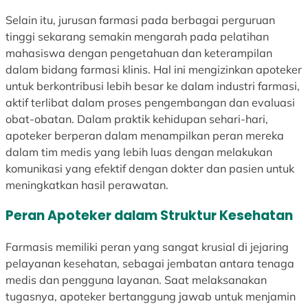
Selain itu, jurusan farmasi pada berbagai perguruan
tinggi sekarang semakin mengarah pada pelatihan
mahasiswa dengan pengetahuan dan keterampilan
dalam bidang farmasi klinis. Hal ini mengizinkan apoteker
untuk berkontribusi lebih besar ke dalam industri farmasi,
aktif terlibat dalam proses pengembangan dan evaluasi
obat-obatan. Dalam praktik kehidupan sehari-hari,
apoteker berperan dalam menampilkan peran mereka
dalam tim medis yang lebih luas dengan melakukan
komunikasi yang efektif dengan dokter dan pasien untuk
meningkatkan hasil perawatan.
Peran Apoteker dalam Struktur Kesehatan
Farmasis memiliki peran yang sangat krusial di jejaring
pelayanan kesehatan, sebagai jembatan antara tenaga
medis dan pengguna layanan. Saat melaksanakan
tugasnya, apoteker bertanggung jawab untuk menjamin