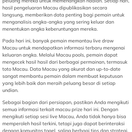
peluang mereka untuk memenangkan hadiah. Setiap hari,
o
s
y
hasil pengeluaran Macau dipublikasikan secara
q
D
a
langsung, memberikan data penting bagi pemain untuk
q
o
n
menganalisis angka-angka yang sering keluar dan
d
m
g
menentukan angka keberuntungan mereka.
a
i
M
n
n
e
Pada hari ini, banyak pemain memantau live draw
B
o
n
Macau untuk mendapatkan informasi terbaru mengenai
a
q
g
keluaran angka. Melalui Macau pools, pemain dapat
n
q
g
mengecek hasil hasil dari berbagai permainan, termasuk
d
d
e
toto Macau. Data Macau yang akurat dan up-to-date
a
a
m
sangat membantu pemain dalam membuat keputusan
r
n
b
yang lebih baik dan meraih peluang besar di setiap
q
B
i
undian.
q
a
r
n
a
Sebagai bagian dari persiapan, pastikan Anda mengikuti
d
k
semua informasi terkait macau prize hari ini. Dengan
a
a
mengikuti setiap sesi live Macau, Anda tidak hanya bisa
r
n
memperoleh hasil terkini, tetapi juga dapat berinteraksi
q
dengan komunitas togel, saling berbagi tips dan strategi.