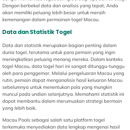
q
Dengan berbekal data dan analisis yang tepat, Anda
akan memiliki peluang lebih besar untuk meraih
kemenangan dalam permainan togel Macau.
Data dan Statistik Togel
Data dan statistik merupakan bagian penting dalam
dunia togel, terutama untuk para pemain yang ingin
meningkatkan peluang menang mereka. Dalam konteks
togel Macau, data togel hari ini sangat ditunggu-tunggu
oleh para penggemar. Melalui pengeluaran Macau yang
rutin, pemain dapat menganalisis hasil keluaran Macau
sebelumnya untuk menentukan pola yang mungkin
muncul pada undian selanjutnya. Memahami statistik ini
dapat membantu dalam merumuskan strategi bermain
yang lebih baik.
Macau Pools sebagai salah satu platform togel
terkemuka menyediakan data lengkap mengenai hasil