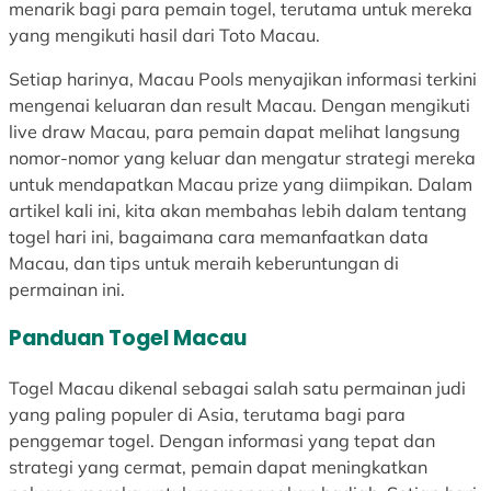
menarik bagi para pemain togel, terutama untuk mereka
e
u
E
yang mengikuti hasil dari Toto Macau.
m
n
v
u
t
o
Setiap harinya, Macau Pools menyajikan informasi terkini
l
u
l
mengenai keluaran dan result Macau. Dengan mengikuti
a
k
u
live draw Macau, para pemain dapat melihat langsung
i
M
s
nomor-nomor yang keluar dan mengatur strategi mereka
d
e
i
untuk mendapatkan Macau prize yang diimpikan. Dalam
i
m
P
artikel kali ini, kita akan membahas lebih dalam tentang
S
u
e
togel hari ini, bagaimana cara memanfaatkan data
i
l
r
Macau, dan tips untuk meraih keberuntungan di
t
a
m
permainan ini.
u
i
a
Panduan Togel Macau
s
d
i
D
i
n
Togel Macau dikenal sebagai salah satu permainan judi
o
S
a
yang paling populer di Asia, terutama bagi para
m
i
n
penggemar togel. Dengan informasi yang tepat dan
i
t
4
strategi yang cermat, pemain dapat meningkatkan
n
u
D