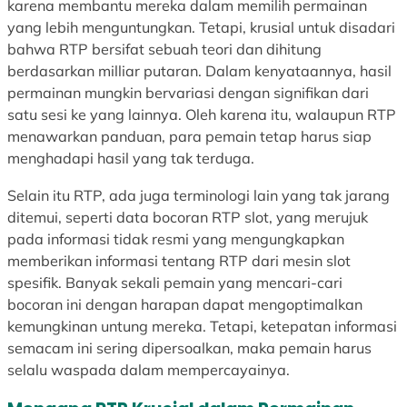
karena membantu mereka dalam memilih permainan
yang lebih menguntungkan. Tetapi, krusial untuk disadari
bahwa RTP bersifat sebuah teori dan dihitung
berdasarkan milliar putaran. Dalam kenyataannya, hasil
permainan mungkin bervariasi dengan signifikan dari
satu sesi ke yang lainnya. Oleh karena itu, walaupun RTP
menawarkan panduan, para pemain tetap harus siap
menghadapi hasil yang tak terduga.
Selain itu RTP, ada juga terminologi lain yang tak jarang
ditemui, seperti data bocoran RTP slot, yang merujuk
pada informasi tidak resmi yang mengungkapkan
memberikan informasi tentang RTP dari mesin slot
spesifik. Banyak sekali pemain yang mencari-cari
bocoran ini dengan harapan dapat mengoptimalkan
kemungkinan untung mereka. Tetapi, ketepatan informasi
semacam ini sering dipersoalkan, maka pemain harus
selalu waspada dalam mempercayainya.