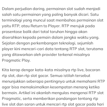
Dalam perjudian daring, permainan slot sudah menjadi
salah satu permainan yang paling banyak dicari. Satu
terminologi yang muncul saat membahas permainan slot
yaitu RTP, atau Return to Player. RTP merujuk pada
prosentase balik dari total taruhan hingga akan
diserahkan kepada pemain dalam jangka waktu yang.
Sejalan dengan perkembangan teknologi, sejumlah
player kini mencari-cari data tentang RTP slot, terutama
yang ditawarkan oleh provider terkenal misalnya
Pragmatic Play.
Kita kerap dengar kata-kata misalnya rtp live, bocoran
rtp slot, dan rtp slot gacor. Semua istilah tersebut
menunjukkan seberapa pentingnya untuk memahami RTP
agar bisa memaksimalkan kesempatan menang ketika
bermain. Artikel ini akanlah mengulas mengenai RTP slot
Pragmatic, serta memberikan pandangan tentang rtp
live slot dan saran untuk mencari rtp slot gacor pada hari