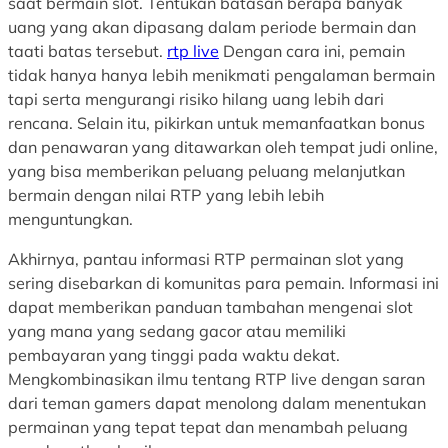
saat bermain slot. Tentukan batasan berapa banyak
uang yang akan dipasang dalam periode bermain dan
taati batas tersebut.
rtp live
Dengan cara ini, pemain
tidak hanya hanya lebih menikmati pengalaman bermain
tapi serta mengurangi risiko hilang uang lebih dari
rencana. Selain itu, pikirkan untuk memanfaatkan bonus
dan penawaran yang ditawarkan oleh tempat judi online,
yang bisa memberikan peluang peluang melanjutkan
bermain dengan nilai RTP yang lebih lebih
menguntungkan.
Akhirnya, pantau informasi RTP permainan slot yang
sering disebarkan di komunitas para pemain. Informasi ini
dapat memberikan panduan tambahan mengenai slot
yang mana yang sedang gacor atau memiliki
pembayaran yang tinggi pada waktu dekat.
Mengkombinasikan ilmu tentang RTP live dengan saran
dari teman gamers dapat menolong dalam menentukan
permainan yang tepat tepat dan menambah peluang