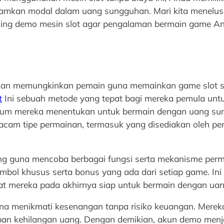
mkan modal dalam uang sungguhan. Mari kita menelusur
ing demo mesin slot agar pengalaman bermain game A
an memungkinkan pemain guna memainkan game slot se
t
Ini sebuah metode yang tepat bagi mereka pemula untu
elum mereka menentukan untuk bermain dengan uang su
am tipe permainan, termasuk yang disediakan oleh pen
ng guna mencoba berbagai fungsi serta mekanisme perm
imbol khusus serta bonus yang ada dari setiap game. I
aat mereka pada akhirnya siap untuk bermain dengan uan
una menikmati kesenangan tanpa risiko keuangan. Merek
eban kehilangan uang. Dengan demikian, akun demo menj