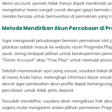
demo account, pemain tidak hanya dapat menikmati sen
mengetahui mana sangat cocok dengan gaya bermain me
mereka bersiap untuk berinvestasi di permainan yang 
Metode Mendirikan Akun Percobaan di P
Agar mengawali petualangan bermain permainan slot p
jalankan adalah masuk ke website resmi PragmaticPlay
awal, sering terdapat pilihan untuk bereksperimen pe
"Demo Account" atau "Free Play" untuk memulai prose
Setelah menemukan opsi yang sesuai, saudara bakal di
di mana Anda harus melengkapi informasi dasar misalny
akurat agar pembuatan akun profile dapat berlangsung la
percobaan untuk tidak perlu deposit.
Sesudah mendaftar, saudara akan mengakses hak akses
segera mulai mengalami aneka pilihan permainan Pragm