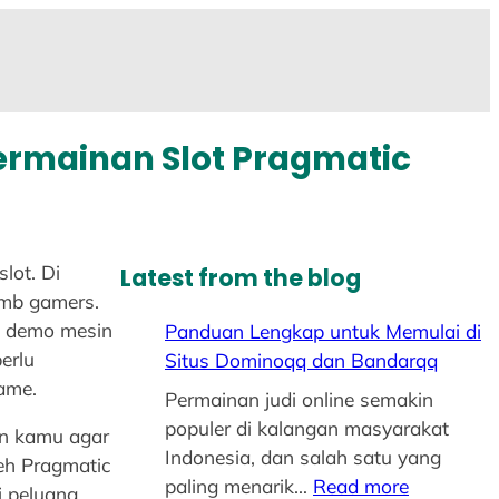
ermainan Slot Pragmatic
lot. Di
Latest from the blog
emb gamers.
g demo mesin
Panduan Lengkap untuk Memulai di
erlu
Situs Dominoqq dan Bandarqq
ame.
Permainan judi online semakin
populer di kalangan masyarakat
an kamu agar
Indonesia, dan salah satu yang
leh Pragmatic
:
paling menarik…
Read more
i peluang