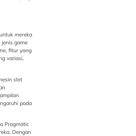
u
g
a
k
k
h
M
a
4
e
p
d
m
u
:
untuk mereka
u
n
E
 jenis game
l
t
v
e, fitur yang
a
u
o
g variasi,
i
k
l
d
M
u
esin slot
i
e
s
san
S
m
i
rampilan
i
u
P
engaruhi pada
t
l
e
u
a
r
s
i
m
ya Pragmatic
D
d
a
ereka. Dengan