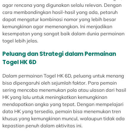
agar rencana yang digunakan selalu relevan. Dengan
cara membandingkan hasil-hasil yang ada, petaruh
dapat mengatur kombinasi nomor yang lebih besar
kemungkinan agar memenangkan. Ini menjadikan
kesempatan yang sangat baik dalam dunia permainan
togel lebih jelas.
Peluang dan Strategi dalam Permainan
Togel HK 6D
Dalam permainan Togel HK 6D, peluang untuk menang
bisa dipengaruhi oleh sejumlah faktor. Para pemain
sering mencoba menemukan pola atau ulasan dari hasil
HK yang lalu untuk meningkatkan kemungkinan
mendapatkan angka yang tepat. Dengan mempelajari
data HK yang tersedia, pemain bisa menemukan tren
khusus yang kemungkinan muncul, walaupun tidak ada
kepastian penuh dalam aktivitas ini.