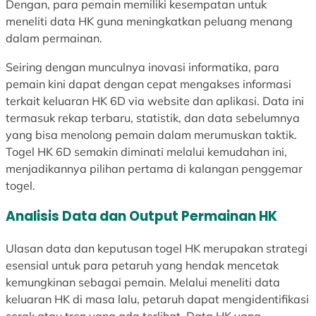
Dengan, para pemain memiliki kesempatan untuk
meneliti data HK guna meningkatkan peluang menang
dalam permainan.
Seiring dengan munculnya inovasi informatika, para
pemain kini dapat dengan cepat mengakses informasi
terkait keluaran HK 6D via website dan aplikasi. Data ini
termasuk rekap terbaru, statistik, dan data sebelumnya
yang bisa menolong pemain dalam merumuskan taktik.
Togel HK 6D semakin diminati melalui kemudahan ini,
menjadikannya pilihan pertama di kalangan penggemar
togel.
Analisis Data dan Output Permainan HK
Ulasan data dan keputusan togel HK merupakan strategi
esensial untuk para petaruh yang hendak mencetak
kemungkinan sebagai pemain. Melalui meneliti data
keluaran HK di masa lalu, petaruh dapat mengidentifikasi