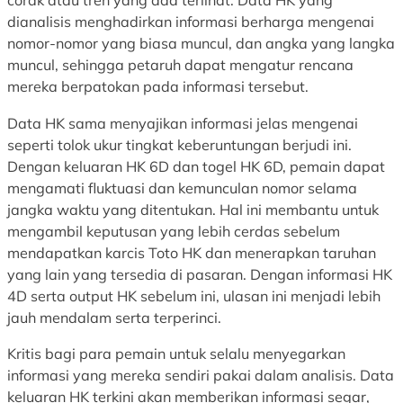
corak atau tren yang ada terlihat. Data HK yang
dianalisis menghadirkan informasi berharga mengenai
nomor-nomor yang biasa muncul, dan angka yang langka
muncul, sehingga petaruh dapat mengatur rencana
mereka berpatokan pada informasi tersebut.
Data HK sama menyajikan informasi jelas mengenai
seperti tolok ukur tingkat keberuntungan berjudi ini.
Dengan keluaran HK 6D dan togel HK 6D, pemain dapat
mengamati fluktuasi dan kemunculan nomor selama
jangka waktu yang ditentukan. Hal ini membantu untuk
mengambil keputusan yang lebih cerdas sebelum
mendapatkan karcis Toto HK dan menerapkan taruhan
yang lain yang tersedia di pasaran. Dengan informasi HK
4D serta output HK sebelum ini, ulasan ini menjadi lebih
jauh mendalam serta terperinci.
Kritis bagi para pemain untuk selalu menyegarkan
informasi yang mereka sendiri pakai dalam analisis. Data
keluaran HK terkini akan memberikan informasi segar,