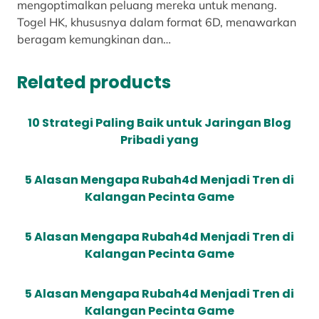
mengoptimalkan peluang mereka untuk menang.
Togel HK, khususnya dalam format 6D, menawarkan
beragam kemungkinan dan…
Related products
10 Strategi Paling Baik untuk Jaringan Blog
Pribadi yang
5 Alasan Mengapa Rubah4d Menjadi Tren di
Kalangan Pecinta Game
5 Alasan Mengapa Rubah4d Menjadi Tren di
Kalangan Pecinta Game
5 Alasan Mengapa Rubah4d Menjadi Tren di
Kalangan Pecinta Game