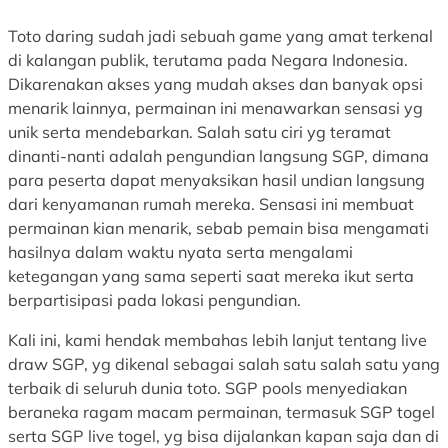
Toto daring sudah jadi sebuah game yang amat terkenal
di kalangan publik, terutama pada Negara Indonesia.
Dikarenakan akses yang mudah akses dan banyak opsi
menarik lainnya, permainan ini menawarkan sensasi yg
unik serta mendebarkan. Salah satu ciri yg teramat
dinanti-nanti adalah pengundian langsung SGP, dimana
para peserta dapat menyaksikan hasil undian langsung
dari kenyamanan rumah mereka. Sensasi ini membuat
permainan kian menarik, sebab pemain bisa mengamati
hasilnya dalam waktu nyata serta mengalami
ketegangan yang sama seperti saat mereka ikut serta
berpartisipasi pada lokasi pengundian.
Kali ini, kami hendak membahas lebih lanjut tentang live
draw SGP, yg dikenal sebagai salah satu salah satu yang
terbaik di seluruh dunia toto. SGP pools menyediakan
beraneka ragam macam permainan, termasuk SGP togel
serta SGP live togel, yg bisa dijalankan kapan saja dan di