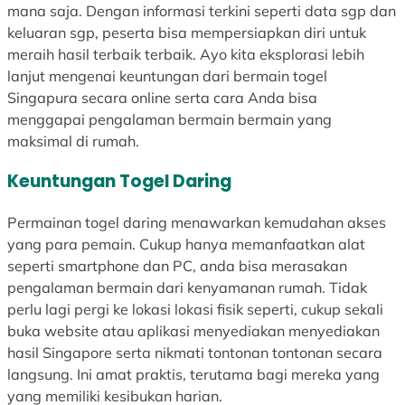
mana saja. Dengan informasi terkini seperti data sgp dan
keluaran sgp, peserta bisa mempersiapkan diri untuk
meraih hasil terbaik terbaik. Ayo kita eksplorasi lebih
lanjut mengenai keuntungan dari bermain togel
Singapura secara online serta cara Anda bisa
menggapai pengalaman bermain bermain yang
maksimal di rumah.
Keuntungan Togel Daring
Permainan togel daring menawarkan kemudahan akses
yang para pemain. Cukup hanya memanfaatkan alat
seperti smartphone dan PC, anda bisa merasakan
pengalaman bermain dari kenyamanan rumah. Tidak
perlu lagi pergi ke lokasi lokasi fisik seperti, cukup sekali
buka website atau aplikasi menyediakan menyediakan
hasil Singapore serta nikmati tontonan tontonan secara
langsung. Ini amat praktis, terutama bagi mereka yang
yang memiliki kesibukan harian.