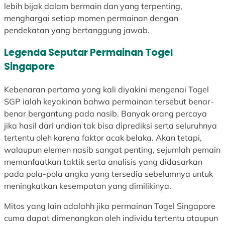
lebih bijak dalam bermain dan yang terpenting,
menghargai setiap momen permainan dengan
pendekatan yang bertanggung jawab.
Legenda Seputar Permainan Togel
Singapore
Kebenaran pertama yang kali diyakini mengenai Togel
SGP ialah keyakinan bahwa permainan tersebut benar-
benar bergantung pada nasib. Banyak orang percaya
jika hasil dari undian tak bisa diprediksi serta seluruhnya
tertentu oleh karena faktor acak belaka. Akan tetapi,
walaupun elemen nasib sangat penting, sejumlah pemain
memanfaatkan taktik serta analisis yang didasarkan
pada pola-pola angka yang tersedia sebelumnya untuk
meningkatkan kesempatan yang dimilikinya.
Mitos yang lain adalahh jika permainan Togel Singapore
cuma dapat dimenangkan oleh individu tertentu ataupun