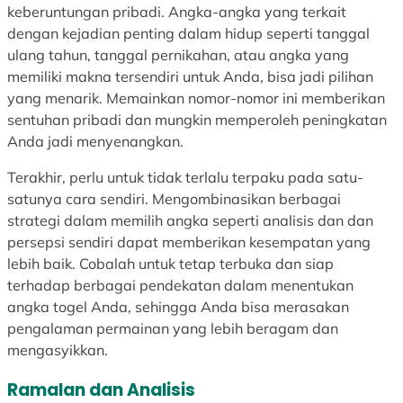
keberuntungan pribadi. Angka-angka yang terkait
dengan kejadian penting dalam hidup seperti tanggal
ulang tahun, tanggal pernikahan, atau angka yang
memiliki makna tersendiri untuk Anda, bisa jadi pilihan
yang menarik. Memainkan nomor-nomor ini memberikan
sentuhan pribadi dan mungkin memperoleh peningkatan
Anda jadi menyenangkan.
Terakhir, perlu untuk tidak terlalu terpaku pada satu-
satunya cara sendiri. Mengombinasikan berbagai
strategi dalam memilih angka seperti analisis dan dan
persepsi sendiri dapat memberikan kesempatan yang
lebih baik. Cobalah untuk tetap terbuka dan siap
terhadap berbagai pendekatan dalam menentukan
angka togel Anda, sehingga Anda bisa merasakan
pengalaman permainan yang lebih beragam dan
mengasyikkan.
Ramalan dan Analisis