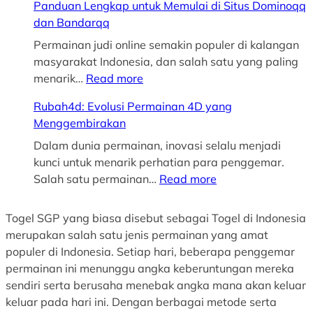
Panduan Lengkap untuk Memulai di Situs Dominoqq
a
dan Bandarqq
n
d
Permainan judi online semakin populer di kalangan
u
masyarakat Indonesia, dan salah satu yang paling
a
:
menarik…
Read more
n
P
Rubah4d: Evolusi Permainan 4D yang
L
a
Menggembirakan
e
n
n
d
Dalam dunia permainan, inovasi selalu menjadi
g
u
kunci untuk menarik perhatian para penggemar.
k
a
:
Salah satu permainan…
Read more
a
n
R
p
L
u
Togel SGP yang biasa disebut sebagai Togel di Indonesia
u
e
b
merupakan salah satu jenis permainan yang amat
n
n
a
populer di Indonesia. Setiap hari, beberapa penggemar
t
g
h
permainan ini menunggu angka keberuntungan mereka
u
k
4
sendiri serta berusaha menebak angka mana akan keluar
k
a
d
keluar pada hari ini. Dengan berbagai metode serta
M
p
: