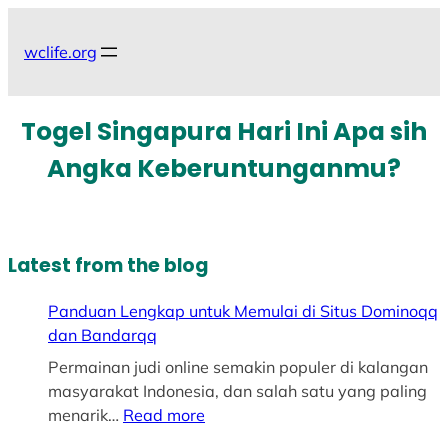
Skip
to
wclife.org
content
Togel Singapura Hari Ini Apa sih
Angka Keberuntunganmu?
Latest from the blog
Panduan Lengkap untuk Memulai di Situs Dominoqq
dan Bandarqq
Permainan judi online semakin populer di kalangan
masyarakat Indonesia, dan salah satu yang paling
:
menarik…
Read more
P