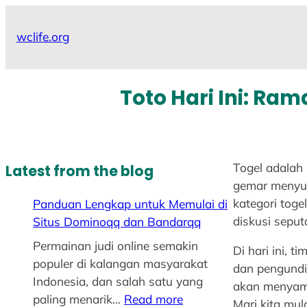
Skip
to
wclife.org
content
Toto Hari Ini: Ra
Togel adalah
Latest from the blog
gemar menyuk
kategori tog
Panduan Lengkap untuk Memulai di
diskusi seput
Situs Dominoqq dan Bandarqq
Permainan judi online semakin
Di hari ini, 
populer di kalangan masyarakat
dan pengundia
Indonesia, dan salah satu yang
akan menyampa
:
paling menarik…
Read more
Mari kita mu