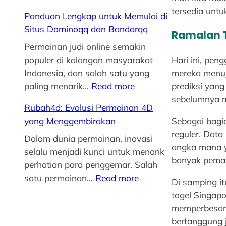
P
tersedia unt
Panduan Lengkap untuk Memulai di
a
Situs Dominoqq dan Bandarqq
n
Ramalan T
d
Permainan judi online semakin
u
populer di kalangan masyarakat
Hari ini, pe
a
Indonesia, dan salah satu yang
mereka menuj
n
:
paling menarik…
Read more
prediksi yang
L
P
sebelumnya m
Rubah4d: Evolusi Permainan 4D
e
a
yang Menggembirakan
Sebagai bagi
n
n
reguler. Data
g
d
Dalam dunia permainan, inovasi
angka mana y
k
u
selalu menjadi kunci untuk menarik
banyak pemai
a
a
perhatian para penggemar. Salah
p
n
:
satu permainan…
Read more
Di samping i
u
L
R
togel Singap
n
e
u
memperbesar 
t
n
b
bertanggung 