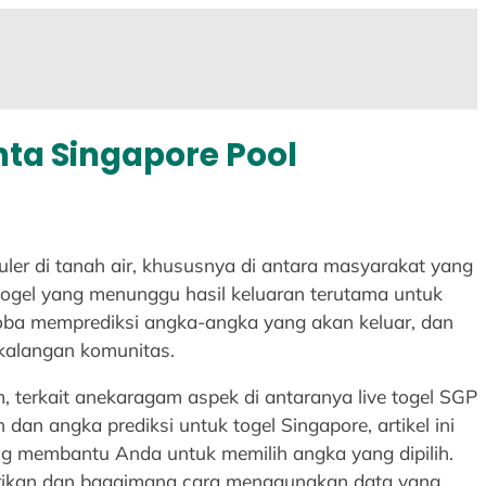
nta Singapore Pool
er di tanah air, khususnya di antara masyarakat yang
togel yang menunggu hasil keluaran terutama untuk
coba memprediksi angka-angka yang akan keluar, dan
 kalangan komunitas.
, terkait anekaragam aspek di antaranya live togel SGP
n angka prediksi untuk togel Singapore, artikel ini
ang membantu Anda untuk memilih angka yang dipilih.
enarikan dan bagaimana cara menggunakan data yang