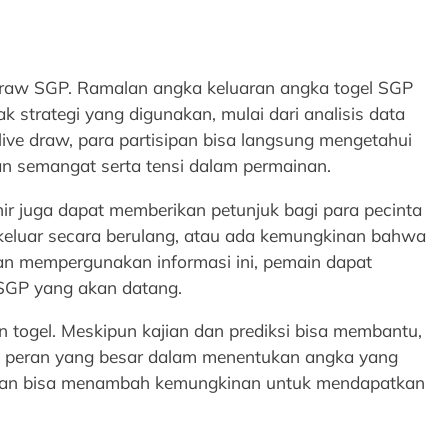
e draw SGP. Ramalan angka keluaran angka togel SGP
k strategi yang digunakan, mulai dari analisis data
ve draw, para partisipan bisa langsung mengetahui
n semangat serta tensi dalam permainan.
ir juga dapat memberikan petunjuk bagi para pecinta
keluar secara berulang, atau ada kemungkinan bahwa
gan mempergunakan informasi ini, pemain dapat
 SGP yang akan datang.
n togel. Meskipun kajian dan prediksi bisa membantu,
 peran yang besar dalam menentukan angka yang
ungan bisa menambah kemungkinan untuk mendapatkan