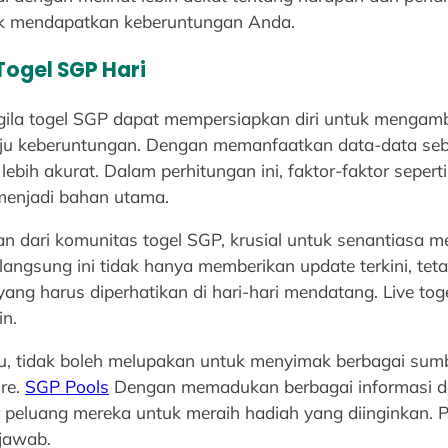
uk mendapatkan keberuntungan Anda.
ogel SGP Hari
nggila togel SGP dapat mempersiapkan diri untuk men
u keberuntungan. Dengan memanfaatkan data-data sebel
 lebih akurat. Dalam perhitungan ini, faktor-faktor sepert
enjadi bahan utama.
an dari komunitas togel SGP, krusial untuk senantiasa 
 langsung ini tidak hanya memberikan update terkini, tet
ang harus diperhatikan di hari-hari mendatang. Live to
n.
tu, tidak boleh melupakan untuk menyimak berbagai sum
ore.
SGP Pools
Dengan memadukan berbagai informasi dar
peluang mereka untuk meraih hadiah yang diinginkan. P
jawab.