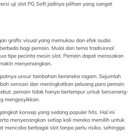
i uji slot PG Soft jadinya pilihan yang sangat
gan grafis visual yang memukau dan efek audio
rbeda bagi pemain. Mulai dari tema tradisional
ua tipe pecinta mesin slot. Pemain dapat merasakan
semakin menyenangkan.
rdapatnya unsur tambahan beraneka ragam. Sejumlah
mbah sensasi dan meningkatkan peluang para pemain
sebut, pemain tidak hanya bertempur untuk bersenang-
ng mengasyikkan.
ngkat konsep yang sedang populer hits. Hal ini
rta menyenangkan setiap kali mereka memilih untuk
 mencoba berbagai slot tanpa perlu risiko, sehingga