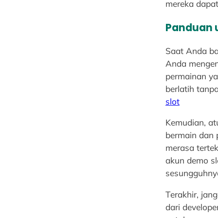
mereka dapat
a
i
n
r
Panduan u
d
a
a
k
Saat Anda ba
r
a
Anda mengenali
q
n
permainan ya
q
berlatih tan
slot
Kemudian, at
bermain dan 
merasa terte
akun demo sl
sesungguhny
Terakhir, jan
dari develope