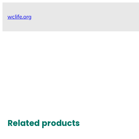
Skip
to
wclife.org
content
Related products