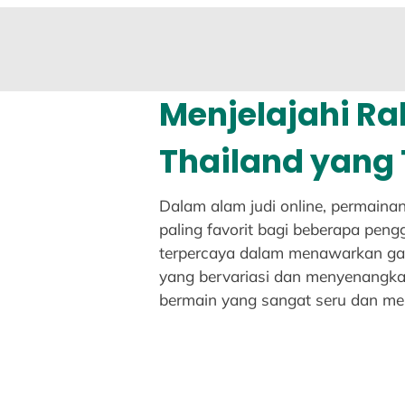
Menjelajahi Ra
Thailand yang
Dalam alam judi online, permainan 
paling favorit bagi beberapa pen
terpercaya dalam menawarkan gam
yang bervariasi dan menyenangka
bermain yang sangat seru dan me