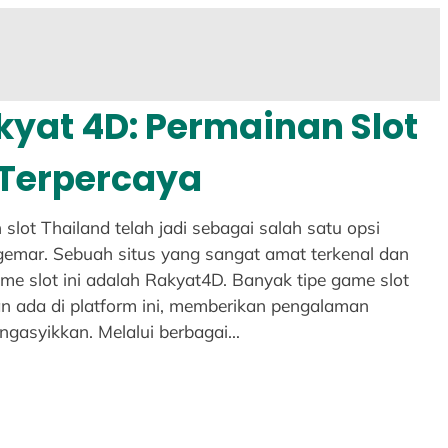
kyat 4D: Permainan Slot
 Terpercaya
slot Thailand telah jadi sebagai salah satu opsi
ggemar. Sebuah situs yang sangat amat terkenal dan
e slot ini adalah Rakyat4D. Banyak tipe game slot
n ada di platform ini, memberikan pengalaman
ngasyikkan. Melalui berbagai…