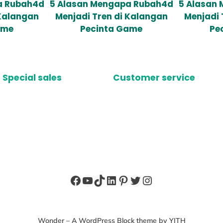
a Rubah4d
5 Alasan Mengapa Rubah4d
5 Alasan
 Kalangan
Menjadi Tren di Kalangan
Menjadi 
ame
Pecinta Game
Pe
Special sales
Customer service
Facebook
YouTube
TikTok
LinkedIn
Pinterest
Twitter
Instagram
Wonder – A WordPress Block theme by YITH