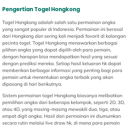
Pengertian Togel Hongkong
Togel Hongkong adalah salah satu permainan angka
yang sangat populer di Indonesia. Permainan ini berasal
dari Hongkong dan sering kali menjadi favorit di kalangan
pecinta togel. Togel Hongkong menawarkan berbagai
pilihan angka yang dapat dipilih oleh para pemain,
dengan harapan bisa mendapatkan hasil yang sesuai
dengan prediksi mereka. Setiap hasil keluaran hk dapat
memberikan berbagai informasi yang penting bagi para
pemain untuk menentukan angka terbaik yang akan
dipasang di hari berikutnya.
Sistem permainan togel Hongkong biasanya melibatkan
pemilihan angka dari beberapa kelompok, seperti 2D, 3D,
atau 4D, yang masing-masing mewakili dua, tiga, atau
empat digit angka. Hasil dari permainan ini diumumkan
secara rutin melalui live draw hk, di mana para pemain