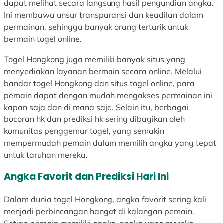
dapat melihat secara langsung hasil pengundian angka.
Ini membawa unsur transparansi dan keadilan dalam
permainan, sehingga banyak orang tertarik untuk
bermain togel online.
Togel Hongkong juga memiliki banyak situs yang
menyediakan layanan bermain secara online. Melalui
bandar togel Hongkong dan situs togel online, para
pemain dapat dengan mudah mengakses permainan ini
kapan saja dan di mana saja. Selain itu, berbagai
bocoran hk dan prediksi hk sering dibagikan oleh
komunitas penggemar togel, yang semakin
mempermudah pemain dalam memilih angka yang tepat
untuk taruhan mereka.
Angka Favorit dan Prediksi Hari Ini
Dalam dunia togel Hongkong, angka favorit sering kali
menjadi perbincangan hangat di kalangan pemain.