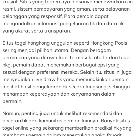
krusial. Situs yang terpercaya biasanya menawarkan izin
resmi, sistem pembayaran yang aman, serta pelayanan
pelanggan yang responsif. Para pemain dapat
mengandalkan informasi pengeluaran hk dan data hk
yang akurat serta transparan.
Situs togel hongkong unggulan seperti Hongkong Pools
sering menjadi pilihan utama. Dengan beragam
permainan yang ditawarkan, termasuk toto hk dan togel
hkg, pemain dapat menemukan berbagai opsi yang
sesuai dengan preferensi mereka. Selain itu, situs ini juga
menyediakan live draw hk yang memungkinkan pemain
melihat hasil pengeluaran hk secara langsung, sehingga
menambah kepercayaan dan kenyamanan dalam
bermain.
Namun, penting juga untuk melihat rekomendasi dan
bocoran hk dari komunitas pemain lainnya. Banyak situs
togel online yang sekarang memberikan prediksi hk yang
membantu pemain dalam menentukan angka favorit