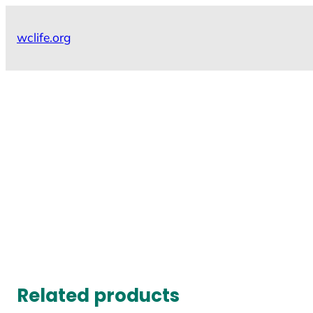
Skip
to
wclife.org
content
Related products