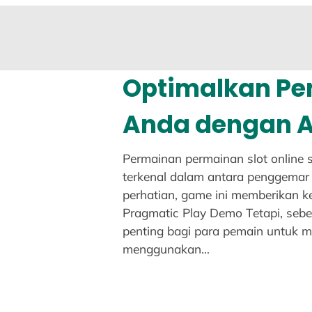
Optimalkan P
Anda dengan A
Permainan permainan slot online s
terkenal dalam antara penggemar 
perhatian, game ini memberikan 
Pragmatic Play Demo Tetapi, sebe
penting bagi para pemain untuk
menggunakan…