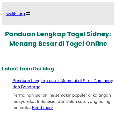
Skip
to
wclife.org
content
Panduan Lengkap Togel Sidney:
Menang Besar di Togel Online
Latest from the blog
Panduan Lengkap untuk Memulai di Situs Dominoqq
dan Bandarqq
Permainan judi online semakin populer di kalangan
masyarakat Indonesia, dan salah satu yang paling
:
menarik…
Read more
P