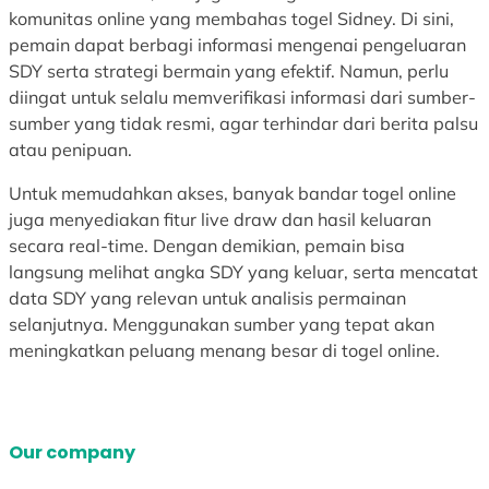
komunitas online yang membahas togel Sidney. Di sini,
pemain dapat berbagi informasi mengenai pengeluaran
SDY serta strategi bermain yang efektif. Namun, perlu
diingat untuk selalu memverifikasi informasi dari sumber-
sumber yang tidak resmi, agar terhindar dari berita palsu
atau penipuan.
Untuk memudahkan akses, banyak bandar togel online
juga menyediakan fitur live draw dan hasil keluaran
secara real-time. Dengan demikian, pemain bisa
langsung melihat angka SDY yang keluar, serta mencatat
data SDY yang relevan untuk analisis permainan
selanjutnya. Menggunakan sumber yang tepat akan
meningkatkan peluang menang besar di togel online.
Our company