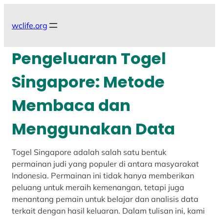
Skip
to
wclife.org
content
Pengeluaran Togel
Singapore: Metode
Membaca dan
Menggunakan Data
Togel Singapore adalah salah satu bentuk
permainan judi yang populer di antara masyarakat
Indonesia. Permainan ini tidak hanya memberikan
peluang untuk meraih kemenangan, tetapi juga
menantang pemain untuk belajar dan analisis data
terkait dengan hasil keluaran. Dalam tulisan ini, kami