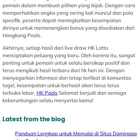
pemain dalam membuat pilihan yang bijak. Dengan cara
memperhatikan angka yang sering kali muncul dan pola
spesifik, peserta dapat meningkatkan kesempatan
dirinya untuk memenangkan bonus yang disediakan dari
Hongkong Pools.
Akhirnya, setiap hasil dari live draw HK Lotto
menciptakan peluang yang baru. Oleh karena itu, sangat
penting untuk pemain untuk selalu bersikap positif dan
terus mengikuti hasil terbaru dari hk hari ini. Dengan
menyegarkan informasi dan tetap terlibat di komunitas
togel, kesempatan untuk berhasil akan terus terus
terbuka lebar.
HK Pools
Selamat berjudi dan semoga
keberuntungan selalu menyertai kamu!
Latest from the blog
Panduan Lengkap untuk Memulai di Situs Dominoqq