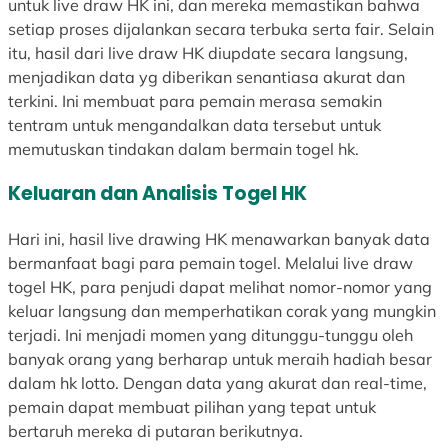
untuk live draw HK ini, dan mereka memastikan bahwa
setiap proses dijalankan secara terbuka serta fair. Selain
itu, hasil dari live draw HK diupdate secara langsung,
menjadikan data yg diberikan senantiasa akurat dan
terkini. Ini membuat para pemain merasa semakin
tentram untuk mengandalkan data tersebut untuk
memutuskan tindakan dalam bermain togel hk.
Keluaran dan Analisis Togel HK
Hari ini, hasil live drawing HK menawarkan banyak data
bermanfaat bagi para pemain togel. Melalui live draw
togel HK, para penjudi dapat melihat nomor-nomor yang
keluar langsung dan memperhatikan corak yang mungkin
terjadi. Ini menjadi momen yang ditunggu-tunggu oleh
banyak orang yang berharap untuk meraih hadiah besar
dalam hk lotto. Dengan data yang akurat dan real-time,
pemain dapat membuat pilihan yang tepat untuk
bertaruh mereka di putaran berikutnya.