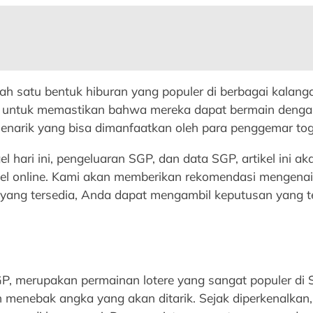
 salah satu bentuk hiburan yang populer di berbagai kal
ain untuk memastikan bahwa mereka dapat bermain deng
enarik yang bisa dimanfaatkan oleh para penggemar tog
l hari ini, pengeluaran SGP, dan data SGP, artikel ini 
gel online. Kami akan memberikan rekomendasi mengenai 
 yang tersedia, Anda dapat mengambil keputusan yang 
SGP, merupakan permainan lotere yang sangat populer d
nebak angka yang akan ditarik. Sejak diperkenalkan, 