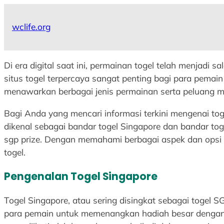
Skip
to
wclife.org
content
Di era digital saat ini, permainan togel telah menjadi
situs togel terpercaya sangat penting bagi para pem
menawarkan berbagai jenis permainan serta peluang m
Bagi Anda yang mencari informasi terkini mengenai toge
dikenal sebagai bandar togel Singapore dan bandar to
sgp prize. Dengan memahami berbagai aspek dan opsi
togel.
Pengenalan Togel Singapore
Togel Singapore, atau sering disingkat sebagai togel 
para pemain untuk memenangkan hadiah besar dengan me