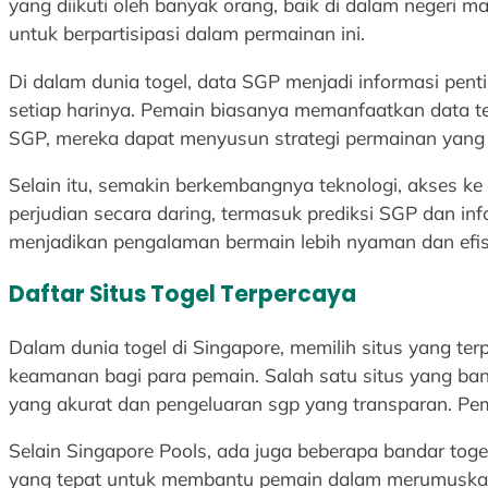
yang diikuti oleh banyak orang, baik di dalam negeri 
untuk berpartisipasi dalam permainan ini.
Di dalam dunia togel, data SGP menjadi informasi pent
setiap harinya. Pemain biasanya memanfaatkan data t
SGP, mereka dapat menyusun strategi permainan yang 
Selain itu, semakin berkembangnya teknologi, akses k
perjudian secara daring, termasuk prediksi SGP dan in
menjadikan pengalaman bermain lebih nyaman dan efis
Daftar Situs Togel Terpercaya
Dalam dunia togel di Singapore, memilih situs yang te
keamanan bagi para pemain. Salah satu situs yang ba
yang akurat dan pengeluaran sgp yang transparan. Pe
Selain Singapore Pools, ada juga beberapa bandar togel
yang tepat untuk membantu pemain dalam merumuskan 