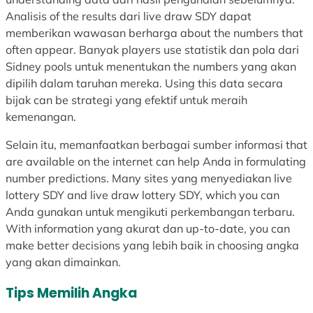
Analisis of the results dari live draw SDY dapat
memberikan wawasan berharga about the numbers that
often appear. Banyak players use statistik dan pola dari
Sidney pools untuk menentukan the numbers yang akan
dipilih dalam taruhan mereka. Using this data secara
bijak can be strategi yang efektif untuk meraih
kemenangan.
Selain itu, memanfaatkan berbagai sumber informasi that
are available on the internet can help Anda in formulating
number predictions. Many sites yang menyediakan live
lottery SDY and live draw lottery SDY, which you can
Anda gunakan untuk mengikuti perkembangan terbaru.
With information yang akurat dan up-to-date, you can
make better decisions yang lebih baik in choosing angka
yang akan dimainkan.
Tips Memilih Angka