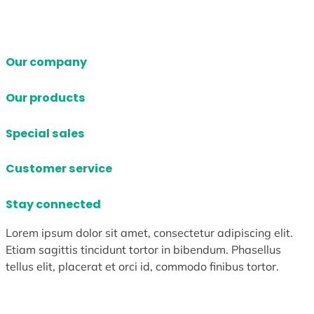
Our company
Our products
Special sales
Customer service
Stay connected
Lorem ipsum dolor sit amet, consectetur adipiscing elit.
Etiam sagittis tincidunt tortor in bibendum. Phasellus
tellus elit, placerat et orci id, commodo finibus tortor.