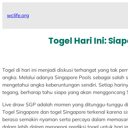
Skip
to
wclife.org
content
Togel Hari Ini: S
Togel di hari ini menjadi diskusi terhangat yang tak 
angka. Melalui adanya Singapore Pools sebagai salah 
mengetahui angka keberuntungan sendiri. Setiap hari
tegang, berharap tahu siapa yang akan menggoncang 
Live draw SGP adalah momen yang ditunggu-tunggu di 
Togel Singapore dan togel Singapore terkenal karena 
berasa semakin nyaman serta percaya dalam memasang 
dalam lebih dalam mengenai prediksi togel untuk hari in