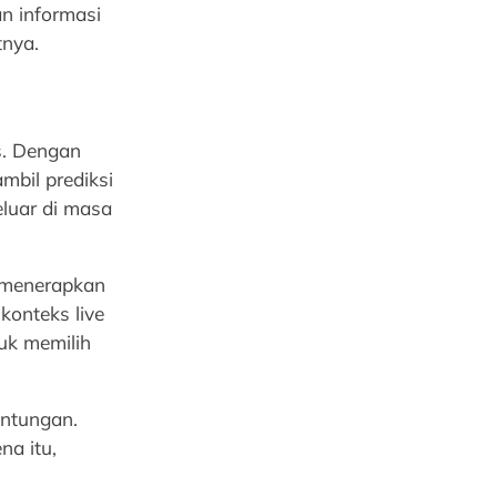
o
i
i
n informasi
m
S
n
tnya.
i
i
a
n
t
n
o
u
4
q
s
D
ls. Dengan
q
D
y
mbil prediksi
d
o
a
eluar di masa
a
m
n
n
i
g
g menerapkan
B
n
M
onteks live
a
o
e
uk memilih
n
q
n
d
q
g
a
d
g
untungan.
r
a
e
na itu,
q
n
m
q
B
b