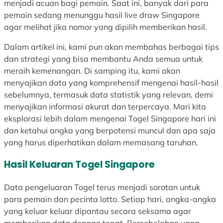
menjadi acuan bagi pemain. Saat ini, banyak dari para
pemain sedang menunggu hasil live draw Singapore
agar melihat jika nomor yang dipilih memberikan hasil.
Dalam artikel ini, kami pun akan membahas berbagai tips
dan strategi yang bisa membantu Anda semua untuk
meraih kemenangan. Di samping itu, kami akan
menyajikan data yang komprehensif mengenai hasil-hasil
sebelumnya, termasuk data statistik yang relevan, demi
menyajikan informasi akurat dan terpercaya. Mari kita
eksplorasi lebih dalam mengenai Togel Singapore hari ini
dan ketahui angka yang berpotensi muncul dan apa saja
yang harus diperhatikan dalam memasang taruhan.
Hasil Keluaran Togel Singapore
Data pengeluaran Togel terus menjadi sorotan untuk
para pemain dan pecinta lotto. Setiap hari, angka-angka
yang keluar keluar dipantau secara seksama agar
memberikan data dengan tepat. Bersebelahan yang