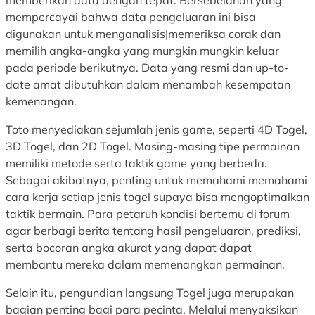
mempercayai bahwa data pengeluaran ini bisa
digunakan untuk menganalisis|memeriksa corak dan
memilih angka-angka yang mungkin mungkin keluar
pada periode berikutnya. Data yang resmi dan up-to-
date amat dibutuhkan dalam menambah kesempatan
kemenangan.
Toto menyediakan sejumlah jenis game, seperti 4D Togel,
3D Togel, dan 2D Togel. Masing-masing tipe permainan
memiliki metode serta taktik game yang berbeda.
Sebagai akibatnya, penting untuk memahami memahami
cara kerja setiap jenis togel supaya bisa mengoptimalkan
taktik bermain. Para petaruh kondisi bertemu di forum
agar berbagi berita tentang hasil pengeluaran, prediksi,
serta bocoran angka akurat yang dapat dapat
membantu mereka dalam memenangkan permainan.
Selain itu, pengundian langsung Togel juga merupakan
bagian penting bagi para pecinta. Melalui menyaksikan