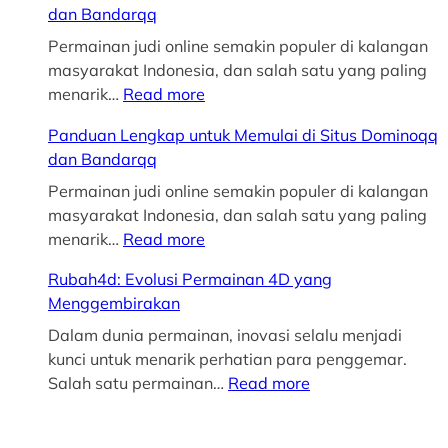
dan Bandarqq
Permainan judi online semakin populer di kalangan
masyarakat Indonesia, dan salah satu yang paling
:
menarik…
Read more
P
Panduan Lengkap untuk Memulai di Situs Dominoqq
a
dan Bandarqq
n
d
Permainan judi online semakin populer di kalangan
u
masyarakat Indonesia, dan salah satu yang paling
a
:
menarik…
Read more
n
P
Rubah4d: Evolusi Permainan 4D yang
L
a
Menggembirakan
e
n
n
d
Dalam dunia permainan, inovasi selalu menjadi
g
u
kunci untuk menarik perhatian para penggemar.
k
a
:
Salah satu permainan…
Read more
a
n
R
p
L
u