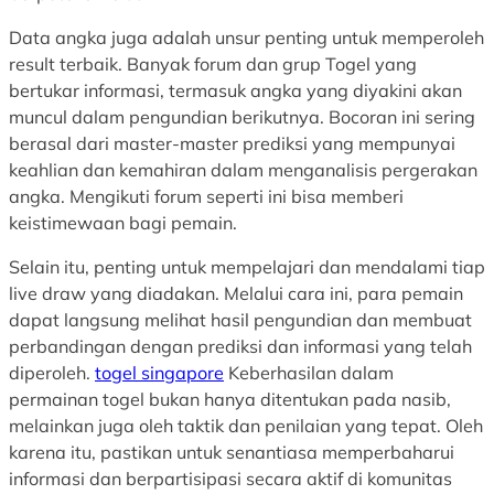
Data angka juga adalah unsur penting untuk memperoleh
result terbaik. Banyak forum dan grup Togel yang
bertukar informasi, termasuk angka yang diyakini akan
muncul dalam pengundian berikutnya. Bocoran ini sering
berasal dari master-master prediksi yang mempunyai
keahlian dan kemahiran dalam menganalisis pergerakan
angka. Mengikuti forum seperti ini bisa memberi
keistimewaan bagi pemain.
Selain itu, penting untuk mempelajari dan mendalami tiap
live draw yang diadakan. Melalui cara ini, para pemain
dapat langsung melihat hasil pengundian dan membuat
perbandingan dengan prediksi dan informasi yang telah
diperoleh.
togel singapore
Keberhasilan dalam
permainan togel bukan hanya ditentukan pada nasib,
melainkan juga oleh taktik dan penilaian yang tepat. Oleh
karena itu, pastikan untuk senantiasa memperbaharui
informasi dan berpartisipasi secara aktif di komunitas