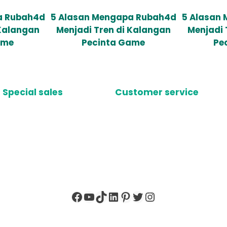
a Rubah4d
5 Alasan Mengapa Rubah4d
5 Alasan
 Kalangan
Menjadi Tren di Kalangan
Menjadi 
ame
Pecinta Game
Pe
Special sales
Customer service
Facebook
YouTube
TikTok
LinkedIn
Pinterest
Twitter
Instagram