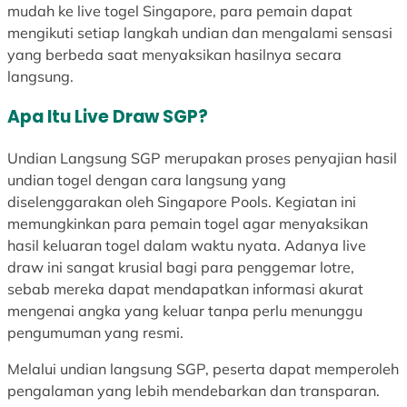
mudah ke live togel Singapore, para pemain dapat
mengikuti setiap langkah undian dan mengalami sensasi
yang berbeda saat menyaksikan hasilnya secara
langsung.
Apa Itu Live Draw SGP?
Undian Langsung SGP merupakan proses penyajian hasil
undian togel dengan cara langsung yang
diselenggarakan oleh Singapore Pools. Kegiatan ini
memungkinkan para pemain togel agar menyaksikan
hasil keluaran togel dalam waktu nyata. Adanya live
draw ini sangat krusial bagi para penggemar lotre,
sebab mereka dapat mendapatkan informasi akurat
mengenai angka yang keluar tanpa perlu menunggu
pengumuman yang resmi.
Melalui undian langsung SGP, peserta dapat memperoleh
pengalaman yang lebih mendebarkan dan transparan.