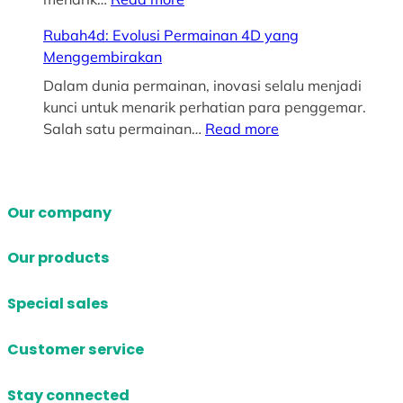
n
P
Rubah4d: Evolusi Permainan 4D yang
L
a
Menggembirakan
e
n
n
d
Dalam dunia permainan, inovasi selalu menjadi
g
u
kunci untuk menarik perhatian para penggemar.
k
a
:
Salah satu permainan…
Read more
a
n
R
p
L
u
u
e
b
Our company
n
n
a
t
g
h
Our products
u
k
4
k
a
d
M
p
:
Special sales
e
u
E
m
n
v
Customer service
u
t
o
l
u
l
Stay connected