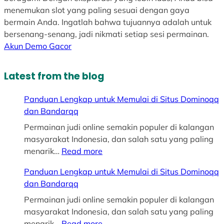
menemukan slot yang paling sesuai dengan gaya
bermain Anda. Ingatlah bahwa tujuannya adalah untuk
bersenang-senang, jadi nikmati setiap sesi permainan.
Akun Demo Gacor
Latest from the blog
Panduan Lengkap untuk Memulai di Situs Dominoqq
dan Bandarqq
Permainan judi online semakin populer di kalangan
masyarakat Indonesia, dan salah satu yang paling
:
menarik…
Read more
P
Panduan Lengkap untuk Memulai di Situs Dominoqq
a
dan Bandarqq
n
d
Permainan judi online semakin populer di kalangan
u
masyarakat Indonesia, dan salah satu yang paling
a
:
menarik…
Read more