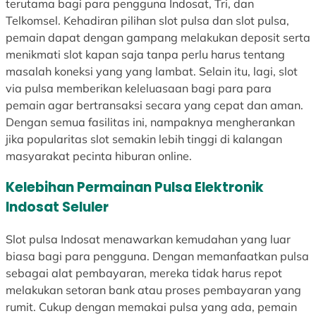
terutama bagi para pengguna Indosat, Tri, dan
Telkomsel. Kehadiran pilihan slot pulsa dan slot pulsa,
pemain dapat dengan gampang melakukan deposit serta
menikmati slot kapan saja tanpa perlu harus tentang
masalah koneksi yang yang lambat. Selain itu, lagi, slot
via pulsa memberikan keleluasaan bagi para para
pemain agar bertransaksi secara yang cepat dan aman.
Dengan semua fasilitas ini, nampaknya mengherankan
jika popularitas slot semakin lebih tinggi di kalangan
masyarakat pecinta hiburan online.
Kelebihan Permainan Pulsa Elektronik
Indosat Seluler
Slot pulsa Indosat menawarkan kemudahan yang luar
biasa bagi para pengguna. Dengan memanfaatkan pulsa
sebagai alat pembayaran, mereka tidak harus repot
melakukan setoran bank atau proses pembayaran yang
rumit. Cukup dengan memakai pulsa yang ada, pemain