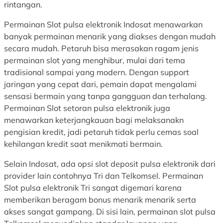
rintangan.
Permainan Slot pulsa elektronik Indosat menawarkan
banyak permainan menarik yang diakses dengan mudah
secara mudah. Petaruh bisa merasakan ragam jenis
permainan slot yang menghibur, mulai dari tema
tradisional sampai yang modern. Dengan support
jaringan yang cepat dari, pemain dapat mengalami
sensasi bermain yang tanpa gangguan dan terhalang.
Permainan Slot setoran pulsa elektronik juga
menawarkan keterjangkauan bagi melaksanakn
pengisian kredit, jadi petaruh tidak perlu cemas soal
kehilangan kredit saat menikmati bermain.
Selain Indosat, ada opsi slot deposit pulsa elektronik dari
provider lain contohnya Tri dan Telkomsel. Permainan
Slot pulsa elektronik Tri sangat digemari karena
memberikan beragam bonus menarik menarik serta
akses sangat gampang. Di sisi lain, permainan slot pulsa