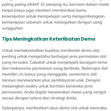
paling paling efektif. Di samping itu, bermain dalam mode
tanpa biaya juga memberi memberikan kamu
kesempatan untuk mempelajari serta mengembangkan
kemampuan sebelum untuk melanjutkan dengan uang
sungguhan.
Tips Meningkatkan Keterlibatan Demo
Untuk memaksimalkan kualitas menikmati demo slot,
penting untuk mengetahui berbagai jenis permainan slot
yang tersedia. Cobalah untuk menjelajahi beragam tema
dan mekanisme permainan yang berbeda. Beberapa slot
memiliki ciri bonus yang menggoda, sementara slot
lainnya menawarkan jalur pembayaran unik. Dengan
meluangkan waktu untuk bermain beraneka jenis
permainan, Anda dapat menemukan mana yang sangat
sesuai dengan selera dan strategi Anda.
Selanjutnya, manfaatkan akun demo slot untuk mencoba