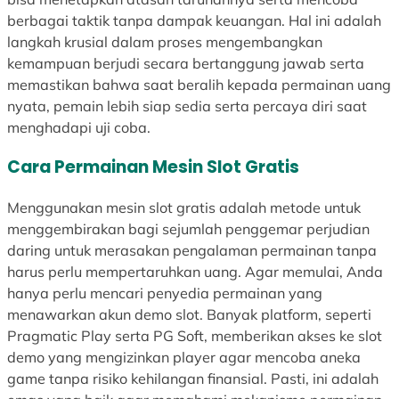
berbagai taktik tanpa dampak keuangan. Hal ini adalah
langkah krusial dalam proses mengembangkan
kemampuan berjudi secara bertanggung jawab serta
memastikan bahwa saat beralih kepada permainan uang
nyata, pemain lebih siap sedia serta percaya diri saat
menghadapi uji coba.
Cara Permainan Mesin Slot Gratis
Menggunakan mesin slot gratis adalah metode untuk
menggembirakan bagi sejumlah penggemar perjudian
daring untuk merasakan pengalaman permainan tanpa
harus perlu mempertaruhkan uang. Agar memulai, Anda
hanya perlu mencari penyedia permainan yang
menawarkan akun demo slot. Banyak platform, seperti
Pragmatic Play serta PG Soft, memberikan akses ke slot
demo yang mengizinkan player agar mencoba aneka
game tanpa risiko kehilangan finansial. Pasti, ini adalah