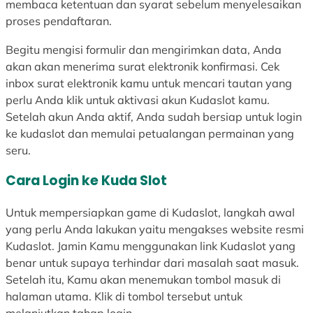
membaca ketentuan dan syarat sebelum menyelesaikan
proses pendaftaran.
Begitu mengisi formulir dan mengirimkan data, Anda
akan akan menerima surat elektronik konfirmasi. Cek
inbox surat elektronik kamu untuk mencari tautan yang
perlu Anda klik untuk aktivasi akun Kudaslot kamu.
Setelah akun Anda aktif, Anda sudah bersiap untuk login
ke kudaslot dan memulai petualangan permainan yang
seru.
Cara Login ke Kuda Slot
Untuk mempersiapkan game di Kudaslot, langkah awal
yang perlu Anda lakukan yaitu mengakses website resmi
Kudaslot. Jamin Kamu menggunakan link Kudaslot yang
benar untuk supaya terhindar dari masalah saat masuk.
Setelah itu, Kamu akan menemukan tombol masuk di
halaman utama. Klik di tombol tersebut untuk