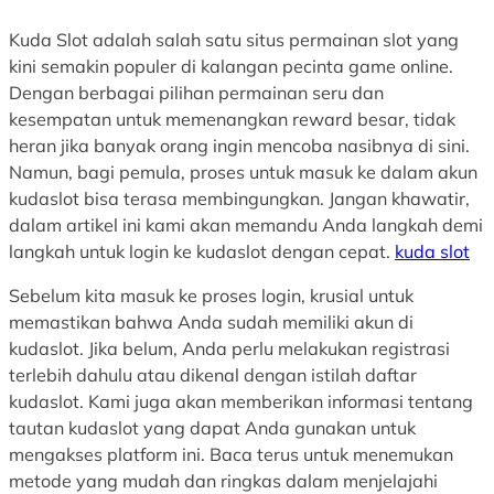
Kuda Slot adalah salah satu situs permainan slot yang
kini semakin populer di kalangan pecinta game online.
Dengan berbagai pilihan permainan seru dan
kesempatan untuk memenangkan reward besar, tidak
heran jika banyak orang ingin mencoba nasibnya di sini.
Namun, bagi pemula, proses untuk masuk ke dalam akun
kudaslot bisa terasa membingungkan. Jangan khawatir,
dalam artikel ini kami akan memandu Anda langkah demi
langkah untuk login ke kudaslot dengan cepat.
kuda slot
Sebelum kita masuk ke proses login, krusial untuk
memastikan bahwa Anda sudah memiliki akun di
kudaslot. Jika belum, Anda perlu melakukan registrasi
terlebih dahulu atau dikenal dengan istilah daftar
kudaslot. Kami juga akan memberikan informasi tentang
tautan kudaslot yang dapat Anda gunakan untuk
mengakses platform ini. Baca terus untuk menemukan
metode yang mudah dan ringkas dalam menjelajahi