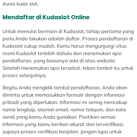
dunia kuda slot.
Mendaftar di Kudaslot Online
Untuk memulai bermain di Kudaslot, tahap pertama yang
perlu Anda lakukan adalah daftar. Proses pendaftaran di
Kudaslot cukup mudah. Kamu harus mengunjungi situs
resmi Kudaslot terlebih dahulu dan menemukan opsi
pendaftaran, yang biasanya ada di atas website.
Setelah menemukan opsi tersebut, tekan tombol itu untuk
proses selanjutnya.
Begitu Anda mengklik tombol pendaftaran, Anda akan
diminta untuk memasukkan formulir dengan informasi
pribadi yang diperlukan. Informasi ini sering mencakup
nama lengkap, alamat email, nomor telepon, dan kata
sandi yang kamu Anda gunakan. Pastikan semua
informasi yang kamu berikan akurat dan terverifikasi,
supaya proses verifikasi berjalan. Jangan lupa untuk