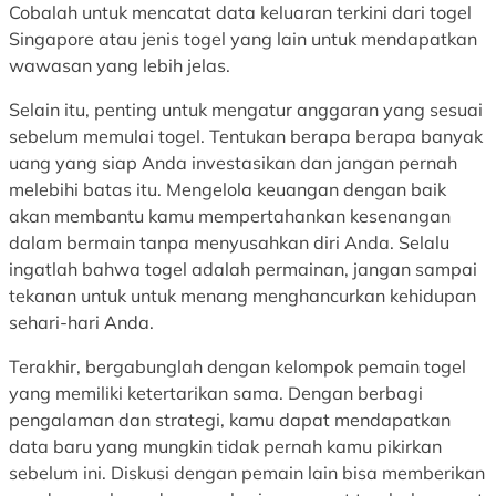
Cobalah untuk mencatat data keluaran terkini dari togel
Singapore atau jenis togel yang lain untuk mendapatkan
wawasan yang lebih jelas.
Selain itu, penting untuk mengatur anggaran yang sesuai
sebelum memulai togel. Tentukan berapa berapa banyak
uang yang siap Anda investasikan dan jangan pernah
melebihi batas itu. Mengelola keuangan dengan baik
akan membantu kamu mempertahankan kesenangan
dalam bermain tanpa menyusahkan diri Anda. Selalu
ingatlah bahwa togel adalah permainan, jangan sampai
tekanan untuk untuk menang menghancurkan kehidupan
sehari-hari Anda.
Terakhir, bergabunglah dengan kelompok pemain togel
yang memiliki ketertarikan sama. Dengan berbagi
pengalaman dan strategi, kamu dapat mendapatkan
data baru yang mungkin tidak pernah kamu pikirkan
sebelum ini. Diskusi dengan pemain lain bisa memberikan