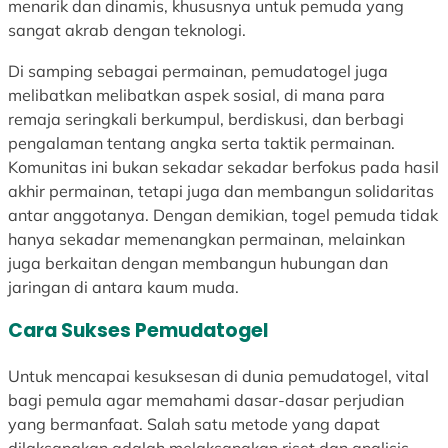
menarik dan dinamis, khususnya untuk pemuda yang
sangat akrab dengan teknologi.
Di samping sebagai permainan, pemudatogel juga
melibatkan melibatkan aspek sosial, di mana para
remaja seringkali berkumpul, berdiskusi, dan berbagi
pengalaman tentang angka serta taktik permainan.
Komunitas ini bukan sekadar sekadar berfokus pada hasil
akhir permainan, tetapi juga dan membangun solidaritas
antar anggotanya. Dengan demikian, togel pemuda tidak
hanya sekadar memenangkan permainan, melainkan
juga berkaitan dengan membangun hubungan dan
jaringan di antara kaum muda.
Cara Sukses Pemudatogel
Untuk mencapai kesuksesan di dunia pemudatogel, vital
bagi pemula agar memahami dasar-dasar perjudian
yang bermanfaat. Salah satu metode yang dapat