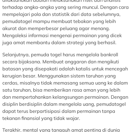
dilaksanakan adalah melaksanakan riset dan analisis
terhadap angka-angka yang sering muncul. Dengan cara
mempelajari pola dan statistik dari data sebelumnya,
pemudatogel mampu membuat tebakan yang lebih
akurat dan memperbesar peluang agar menang.
Mengoleksi informasi mengenai permainan yang dicek
juga amat membantu dalam strategi yang berhasil.
Selanjutnya, pemuda togel harus mengelola bankroll
secara bijaksana. Membuat anggaran dan mengikuti
batasan yang disepakati adalah katalis untuk mencegah
kerugian besar. Menggunakan sistem taruhan yang
cerdas, misalnya tidak memasang semua uang ke dalam
satu taruhan, bisa memberikan rasa aman yang lebih
dan mempertahankan kelangsungan permainan. Dengan
disiplin berdisiplin dalam mengelola uang, pemudatogel
dapat terus berpartisipasi dalam permainan tanpa
tekanan finansial yang tidak wajar.
Terakhir, mental yang tangguh amat penting di dunia