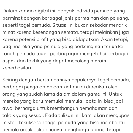
Dalam zaman digital ini, banyak individu pemuda yang
berminat dengan berbagai jenis permainan dan peluang,
seperti togel pemuda. Situasi ini bukan sekadar menarik
minat karena kesenangan semata, tetapi melainkan juga
karena potensi profit yang bisa didapatkan. Akan tetapi,
bagi mereka yang pemula yang berkeinginan terjun ke
ranah pemuda togel, penting agar mengetahui berbagai
aspek dan taktik yang dapat menolong meraih
keberhasilan.
Seiring dengan bertambahnya populernya togel pemuda,
berbagai pengalaman dan kiat mulai diberikan oleh
orang yang sudah lama dalam dalam game ini. Untuk
mereka yang baru memulai memulai, data ini bisa jadi
awal berharga untuk membangun pemahaman dan
taktik yang sesuai. Pada tulisan ini, kami akan mengupas
misteri kesuksesan togel pemuda yang bisa membantu
pemula untuk bukan hanya menghargai game, tetapi