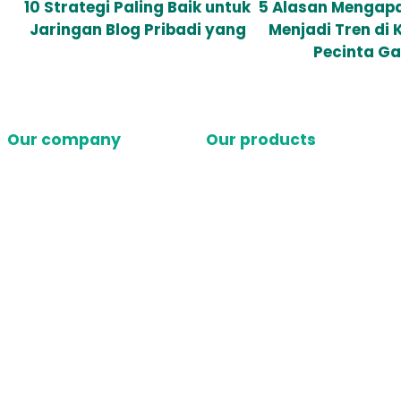
10 Strategi Paling Baik untuk
5 Alasan Mengap
Jaringan Blog Pribadi yang
Menjadi Tren di
Pecinta G
Our company
Our products