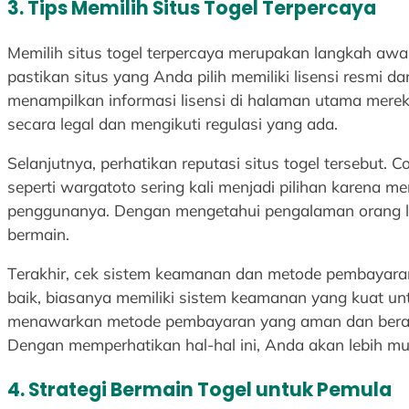
3. Tips Memilih Situs Togel Terpercaya
Memilih situs togel terpercaya merupakan langkah awa
pastikan situs yang Anda pilih memiliki lisensi resmi da
menampilkan informasi lisensi di halaman utama merek
secara legal dan mengikuti regulasi yang ada.
Selanjutnya, perhatikan reputasi situs togel tersebut. 
seperti wargatoto sering kali menjadi pilihan karena me
penggunanya. Dengan mengetahui pengalaman orang lain
bermain.
Terakhir, cek sistem keamanan dan metode pembayaran y
baik, biasanya memiliki sistem keamanan yang kuat unt
menawarkan metode pembayaran yang aman dan berag
Dengan memperhatikan hal-hal ini, Anda akan lebih mu
4. Strategi Bermain Togel untuk Pemula