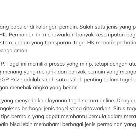
ang populer di kalangan pemain. Salah satu jenis yang p
to HK. Permainan ini menawarkan banyak kesempatan bag
tem undian yang transparan, togel HK menarik perhati
pengalaman.
P. Togel ini memiliki proses yang mirip, tetapi dengan at
ng menang yang menarik dan banyak pemain yang meng
GP Prize adalah salah satu istilah penting dalam togel i
ngan menebak angka yang benar.
 yang menyediakan layanan togel secara online. Denga
akses berbagai jenis togel yang ditawarkan. Situs togel
an tips bermain yang dapat membantu pemula dalam mera
in bisa lebih memahami berbagai jenis permainan yang