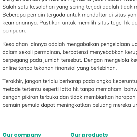
Salah satu kesalahan yang sering terjadi adalah tidak m
Beberapa pemain tergoda untuk mendaftar di situs y
keamanannya. Pastikan untuk memilih situs togel hk da
penipuan.
Kesalahan lainnya adalah mengabaikan pengelolaan ua
dalam sekali permainan, berpotensi menyebabkan keru
berpegang pada jumlah tersebut. Dengan mengelola ke
online tanpa tekanan finansial yang berlebihan.
Terakhir, jangan terlalu berharap pada angka keberuntu
metode tertentu seperti lotto hk tanpa memahami bahw
dengan pikiran terbuka dan tidak membiarkan harapan
pemain pemula dapat meningkatkan peluang mereka unt
Our company
Our products