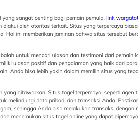
l yang sangat penting bagi pemain pemula.
link wargato
n diakui oleh otoritas terkait. Situs yang terpercaya bia
a. Hal ini memberikan jaminan bahwa situs tersebut ber
Cobalah untuk mencari ulasan dan testimoni dari pemain la
miliki ulasan positif dan pengalaman yang baik dari para
, Anda bisa lebih yakin dalam memilih situs yang tepa
ang ditawarkan. Situs togel terpercaya, seperti agen 
uk melindungi data pribadi dan transaksi Anda. Pastika
am, sehingga Anda bisa melakukan transaksi dengan 
dah menemukan situs togel online yang dapat dipercaya