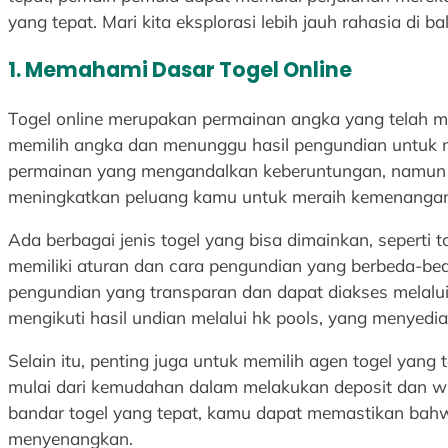
yang tepat. Mari kita eksplorasi lebih jauh rahasia di ba
1. Memahami Dasar Togel Online
Togel online merupakan permainan angka yang telah me
memilih angka dan menunggu hasil pengundian untuk 
permainan yang mengandalkan keberuntungan, namun p
meningkatkan peluang kamu untuk meraih kemenanga
Ada berbagai jenis togel yang bisa dimainkan, seperti t
memiliki aturan dan cara pengundian yang berbeda-bed
pengundian yang transparan dan dapat diakses melalui 
mengikuti hasil undian melalui hk pools, yang menyediak
Selain itu, penting juga untuk memilih agen togel yang
mulai dari kemudahan dalam melakukan deposit dan wi
bandar togel yang tepat, kamu dapat memastikan bahw
menyenangkan.