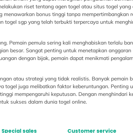
elakukan riset tentang agen togel atau situs togel yang a
ang menawarkan bonus tinggi tanpa mempertimbangkan r
n togel sgp yang telah terbukti terpercaya untuk menghi
ng. Pemain pemula sering kali menghabiskan terlalu ba
gian besar. Sangat penting untuk menetapkan anggaran
uangan dengan bijak, pemain dapat menikmati pengalam
ngan atau strategi yang tidak realistis. Banyak pemain 
a togel juga melibatkan faktor keberuntungan. Penting 
 tinggi mempengaruhi keputusan. Dengan menghindari ke
uk sukses dalam dunia togel online.
Special sales
Customer service