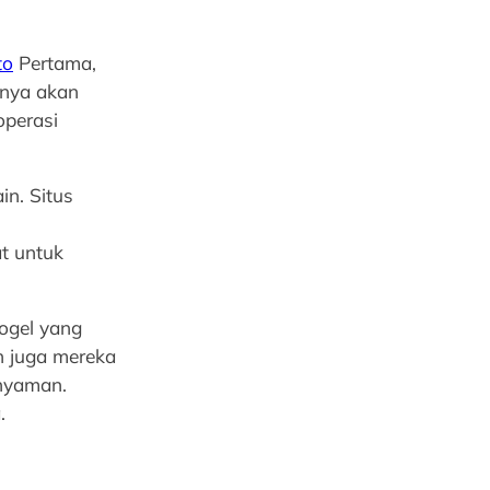
o
i
i
m
S
n
i
i
a
to
Pertama,
n
t
n
sanya akan
o
u
4
operasi
q
s
D
q
D
y
in. Situs
d
o
a
a
m
n
t untuk
n
i
g
B
n
M
a
o
e
togel yang
n
q
n
n juga mereka
d
q
g
nyaman.
a
d
g
.
r
a
e
q
n
m
q
B
b