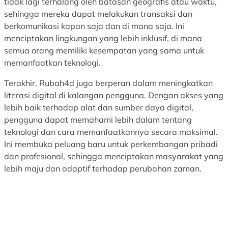
tidak lagi terhalang oleh batasan geografis atau waktu,
sehingga mereka dapat melakukan transaksi dan
berkomunikasi kapan saja dan di mana saja. Ini
menciptakan lingkungan yang lebih inklusif, di mana
semua orang memiliki kesempatan yang sama untuk
memanfaatkan teknologi.
Terakhir, Rubah4d juga berperan dalam meningkatkan
literasi digital di kalangan pengguna. Dengan akses yang
lebih baik terhadap alat dan sumber daya digital,
pengguna dapat memahami lebih dalam tentang
teknologi dan cara memanfaatkannya secara maksimal.
Ini membuka peluang baru untuk perkembangan pribadi
dan profesional, sehingga menciptakan masyarakat yang
lebih maju dan adaptif terhadap perubahan zaman.