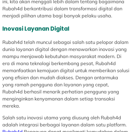
ini, kita akan menggali lebih dalam tentang bagaimana
Rubah4d berkontribusi dalam transformasi digital dan
menjadi pilihan utama bagi banyak pelaku usaha.
Inovasi Layanan Digital
Rubah4d telah muncul sebagai salah satu pelopor dalam
dunia layanan digital dengan menawarkan inovasi yang
mampu menjawab kebutuhan masyarakat modern. Di
era di mana teknologi berkembang pesat, Rubah4d
memanfaatkan kemajuan digital untuk memberikan solusi
yang efisien dan mudah diakses. Dengan antarmuka
yang ramah pengguna dan layanan yang cepat,
Rubah4d berhasil menarik perhatian pengguna yang
menginginkan kenyamanan dalam setiap transaksi
mereka.
Salah satu inovasi utama yang diusung oleh Rubah4d
adalah integrasi berbagai layanan dalam satu platform.
Rubah4d
Pengguna dapat menikmati kemudahan dalam