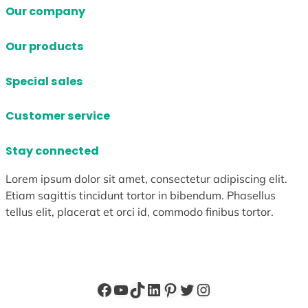
Our company
Our products
Special sales
Customer service
Stay connected
Lorem ipsum dolor sit amet, consectetur adipiscing elit.
Etiam sagittis tincidunt tortor in bibendum. Phasellus
tellus elit, placerat et orci id, commodo finibus tortor.
Facebook
YouTube
TikTok
LinkedIn
Pinterest
Twitter
Instagram