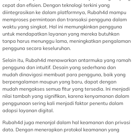
cepat dan efisien. Dengan teknologi terkini yang
diintegrasikan ke dalam platformnya, Rubah4d mampu
memproses permintaan dan transaksi pengguna dalam
waktu yang singkat. Hal ini memungkinkan pengguna
untuk mendapatkan layanan yang mereka butuhkan
tanpa harus menunggu lama, meningkatkan pengalaman
pengguna secara keseluruhan.
Selain itu, Rubah4d menawarkan antarmuka yang ramah
pengguna dan intuitif. Desain yang sederhana dan
mudah dinavigasi membuat para pengguna, baik yang
berpengalaman maupun yang baru, dapat dengan
mudah mengakses semua fitur yang tersedia. Ini menjadi
nilai tambah yang signifikan, karena kenyamanan dalam
penggunaan sering kali menjadi faktor penentu dalam
adopsi layanan digital.
Rubah4d juga menonjol dalam hal keamanan dan privasi
data. Dengan menerapkan protokol keamanan yang