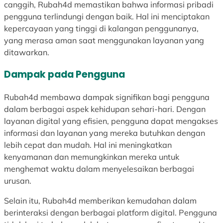
canggih, Rubah4d memastikan bahwa informasi pribadi
pengguna terlindungi dengan baik. Hal ini menciptakan
kepercayaan yang tinggi di kalangan penggunanya,
yang merasa aman saat menggunakan layanan yang
ditawarkan.
Dampak pada Pengguna
Rubah4d membawa dampak signifikan bagi pengguna
dalam berbagai aspek kehidupan sehari-hari. Dengan
layanan digital yang efisien, pengguna dapat mengakses
informasi dan layanan yang mereka butuhkan dengan
lebih cepat dan mudah. Hal ini meningkatkan
kenyamanan dan memungkinkan mereka untuk
menghemat waktu dalam menyelesaikan berbagai
urusan.
Selain itu, Rubah4d memberikan kemudahan dalam
berinteraksi dengan berbagai platform digital. Pengguna