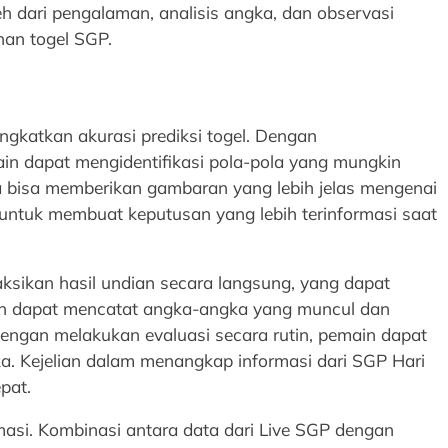
h dari pengalaman, analisis angka, dan observasi
an togel SGP.
gkatkan akurasi prediksi togel. Dengan
ain dapat mengidentifikasi pola-pola yang mungkin
ya bisa memberikan gambaran yang lebih jelas mengenai
untuk membuat keputusan yang lebih terinformasi saat
ksikan hasil undian secara langsung, yang dapat
ain dapat mencatat angka-angka yang muncul dan
ngan melakukan evaluasi secara rutin, pemain dapat
a. Kejelian dalam menangkap informasi dari SGP Hari
pat.
masi. Kombinasi antara data dari Live SGP dengan