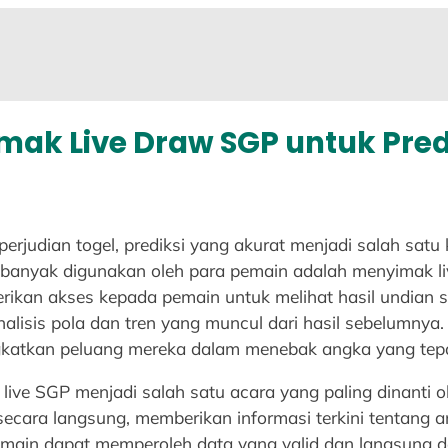
mak Live Draw SGP untuk Pred
erjudian togel, prediksi yang akurat menjadi salah sat
banyak digunakan oleh para pemain adalah menyimak li
ikan akses kepada pemain untuk melihat hasil undian s
lisis pola dan tren yang muncul dari hasil sebelumnya.
katkan peluang mereka dalam menebak angka yang tepa
 live SGP menjadi salah satu acara yang paling dinanti o
secara langsung, memberikan informasi terkini tentang 
emain dapat memperoleh data yang valid dan langsung 