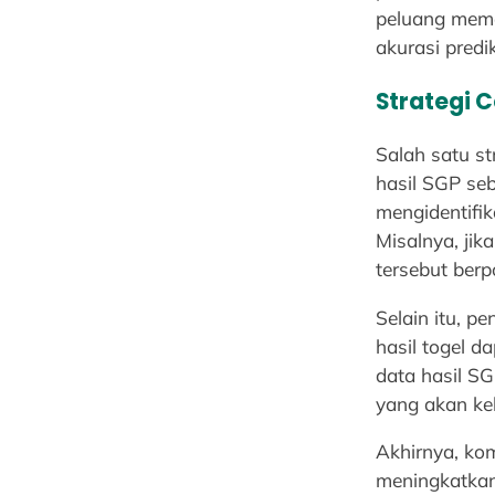
u
g
a
peluang meme
k
k
h
akurasi pred
M
a
4
e
p
d
Strategi 
m
u
:
u
n
E
Salah satu s
l
t
v
hasil SGP se
a
u
o
mengidentifi
i
k
l
Misalnya, jik
d
M
u
tersebut berp
i
e
s
Selain itu, p
S
m
i
hasil togel d
i
u
P
data hasil S
t
l
e
yang akan kel
u
a
r
s
i
m
Akhirnya, ko
D
d
a
meningkatkan 