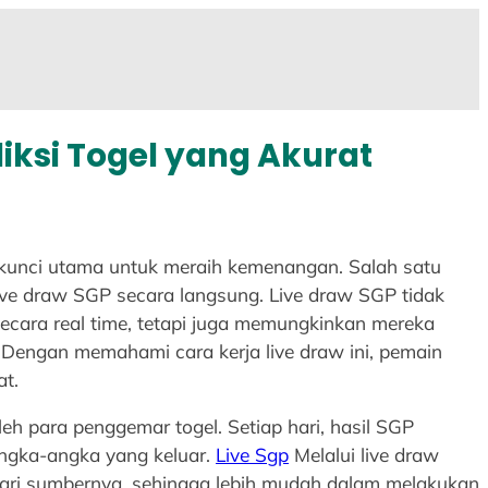
iksi Togel yang Akurat
u kunci utama untuk meraih kemenangan. Salah satu
ve draw SGP secara langsung. Live draw SGP tidak
ecara real time, tetapi juga memungkinkan mereka
 Dengan memahami cara kerja live draw ini, pemain
t.
leh para penggemar togel. Setiap hari, hasil SGP
angka-angka yang keluar.
Live Sgp
Melalui live draw
dari sumbernya, sehingga lebih mudah dalam melakukan