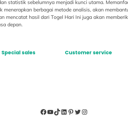
n dan statistik sebelumnya menjadi kunci utama. Memanf
k menerapkan berbagai metode analisis, akan membantu 
n mencatat hasil dari Togel Hari Ini juga akan membe
asa depan.
Special sales
Customer service
Facebook
YouTube
TikTok
LinkedIn
Pinterest
Twitter
Instagram