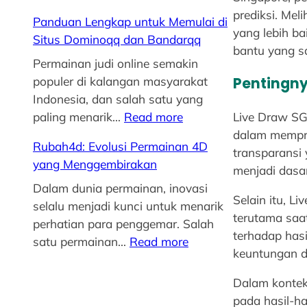
P
prediksi. Mel
Panduan Lengkap untuk Memulai di
a
yang lebih ba
Situs Dominoqq dan Bandarqq
n
bantu yang sa
d
Permainan judi online semakin
u
populer di kalangan masyarakat
Pentingny
a
Indonesia, dan salah satu yang
n
:
paling menarik…
Read more
Live Draw SG
L
P
dalam mempred
Rubah4d: Evolusi Permainan 4D
e
a
transparansi 
yang Menggembirakan
n
n
menjadi dasar
g
d
Dalam dunia permainan, inovasi
Selain itu, L
k
u
selalu menjadi kunci untuk menarik
terutama saa
a
a
perhatian para penggemar. Salah
terhadap has
p
n
:
satu permainan…
Read more
keuntungan d
u
L
R
n
e
u
Dalam kontek
t
n
b
pada hasil-h