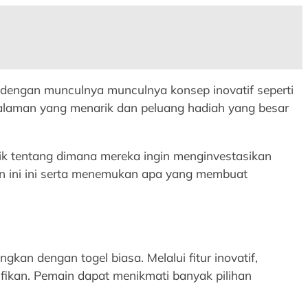
, dengan munculnya munculnya konsep inovatif seperti
alaman yang menarik dan peluang hadiah yang besar
k tentang dimana mereka ingin menginvestasikan
an ini ini serta menemukan apa yang membuat
an dengan togel biasa. Melalui fitur inovatif,
fikan. Pemain dapat menikmati banyak pilihan