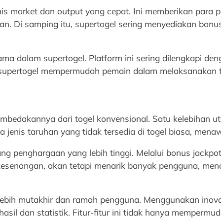
s market dan output yang cepat. Ini memberikan para pe
n. Di samping itu, supertogel sering menyediakan bon
a dalam supertogel. Platform ini sering dilengkapi d
, supertogel mempermudah pemain dalam melaksanakan t
bedakannya dari togel konvensional. Satu kelebihan u
a jenis taruhan yang tidak tersedia di togel biasa, men
ang penghargaan yang lebih tinggi. Melalui bonus jackpo
 kesenangan, akan tetapi menarik banyak pengguna, men
g lebih mutakhir dan ramah pengguna. Menggunakan inov
asil dan statistik. Fitur-fitur ini tidak hanya memperm