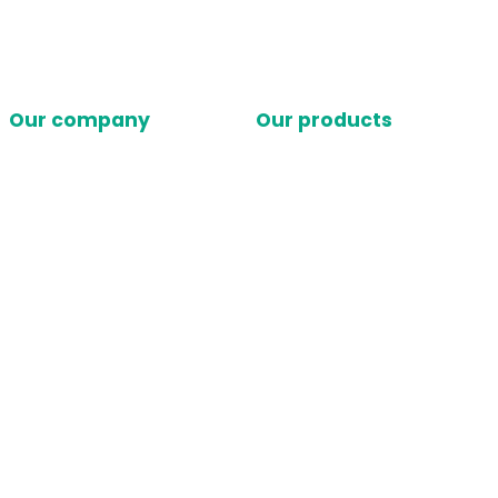
Our company
Our products