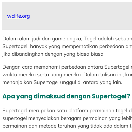
Skip
to
wclife.org
content
Dalam alam judi dan game angka, Togel adalah sebuah 
Supertogel, banyak yang memperhatikan perbedaan an
jika dibandingkan dengan yang biasa biasa.
Dengan cara memahami perbedaan antara Supertogel da
waktu mereka serta uang mereka. Dalam tulisan ini, 
menonjolkan Supertogel unggul di antara yang lain.
Apa yang dimaksud dengan Supertogel?
Supertogel merupakan satu platform permainan togel d
supertogel menyediakan beragam permainan yang lebih
permainan dan metode taruhan yang tidak ada dalam tog