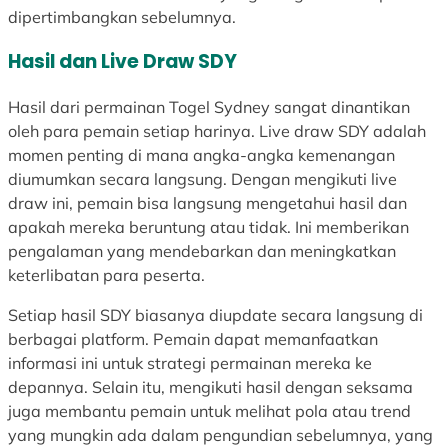
dipertimbangkan sebelumnya.
Hasil dan Live Draw SDY
Hasil dari permainan Togel Sydney sangat dinantikan
oleh para pemain setiap harinya. Live draw SDY adalah
momen penting di mana angka-angka kemenangan
diumumkan secara langsung. Dengan mengikuti live
draw ini, pemain bisa langsung mengetahui hasil dan
apakah mereka beruntung atau tidak. Ini memberikan
pengalaman yang mendebarkan dan meningkatkan
keterlibatan para peserta.
Setiap hasil SDY biasanya diupdate secara langsung di
berbagai platform. Pemain dapat memanfaatkan
informasi ini untuk strategi permainan mereka ke
depannya. Selain itu, mengikuti hasil dengan seksama
juga membantu pemain untuk melihat pola atau trend
yang mungkin ada dalam pengundian sebelumnya, yang