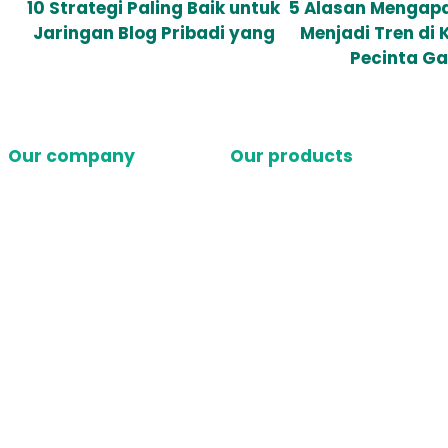
10 Strategi Paling Baik untuk
5 Alasan Mengap
Jaringan Blog Pribadi yang
Menjadi Tren di
Pecinta G
Our company
Our products