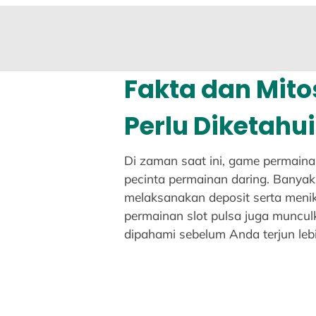
Fakta dan Mito
Perlu Diketahui
Di zaman saat ini, game permainan
pecinta permainan daring. Banyak
melaksanakan deposit serta meni
permainan slot pulsa juga munculk
dipahami sebelum Anda terjun leb