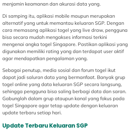
menjamin keamanan dan akurasi data yang.
Di samping itu, aplikasi mobile maupun merupakan
alternatif yang untuk memantau keluaran SGP. Dengan
cara memasang aplikasi togel yang live draw, pengguna
bisa secara mudah mengakses informasi terkini
mengenai angka togel Singapore. Pastikan aplikasi yang
digunakan memiliki rating yang dan terdapat user aktif
agar mendapatkan pengalaman yang.
Sebagai penutup, media sosial dan forum togel ikut
dapat jadi saluran data yang bermanfaat. Banyak grup
togel online yang data keluaran SGP secara langsung,
sehingga pengguna bisa saling berbagi data dan saran.
Gabunglah dalam grup ataupun kanal yang fokus pada
togel Singapore agar tetap update dengan keluaran
update terbaru setiap hari.
Update Terbaru Keluaran SGP