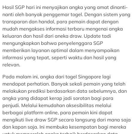
Hasil SGP hari ini menyajikan angka yang amat dinanti-
nanti oleh banyak penggemar togel. Dengan sistem yang
transparan dan handal, para pemain dapat dengan
mudah mengakses informasi terbaru mengenai angka
keluaran dan hasil dari aneka draw. Update tadi
mengungkapkan bahwa penyelenggara SGP
memberikan layanan optimal dalam menyampaikan
informasi yang tepat, seperti waktu dan hasil yang
relevan.
Pada malam ini, angka dari togel Singapore lagi
mendapat perhatian. Banyak sekali pemain yang telah
melakukan prediksi berdasarkan data sebelumnya, dan
angka yang didapat kerap jadi sorotan bagi para
penjudi. Melalui kemudahan aksesibilitas melalui
berbagai platform online, para pemain kini dapat
mengikuti live draw SGP secara langsung dari mana saja
dan kapan saja. Ini membuka kesempatan bagi mereka
untuk memperoleh angka terbaik berdasarkan data