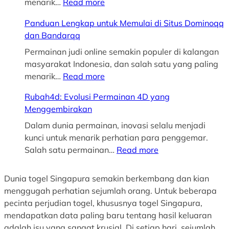
:
menarik…
Read more
P
Panduan Lengkap untuk Memulai di Situs Dominoqq
a
dan Bandarqq
n
d
Permainan judi online semakin populer di kalangan
u
masyarakat Indonesia, dan salah satu yang paling
a
:
menarik…
Read more
n
P
Rubah4d: Evolusi Permainan 4D yang
L
a
Menggembirakan
e
n
n
d
Dalam dunia permainan, inovasi selalu menjadi
g
u
kunci untuk menarik perhatian para penggemar.
k
a
:
Salah satu permainan…
Read more
a
n
R
p
L
u
Dunia togel Singapura semakin berkembang dan kian
u
e
b
menggugah perhatian sejumlah orang. Untuk beberapa
n
n
a
pecinta perjudian togel, khususnya togel Singapura,
t
g
h
mendapatkan data paling baru tentang hasil keluaran
u
k
4
adalah isu yang sangat krusial. Di setiap hari, sejumlah