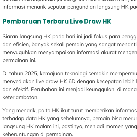
informasi menarik seputar pengundian langsung HK pada
Pembaruan Terbaru Live Draw HK
Siaran langsung HK pada hari ini jadi fokus para peng
dan efisien, banyak sekali pemain yang sangat menant
menyuguhkan menyampaikan informasi akurat mengenai
permainan ini.
Di tahun 2025, kemajuan teknologi semakin mempermud
menyediakan live draw HK 6D dengan kecepatan lebih 
dan efektif. Perubahan ini menjadi keunggulan, di man
keterlambatan.
Yang menarik, paito HK ikut turut memberikan informa
terhadap data HK yang sebelumnya, pemain bisa merumu
langsung HK malam ini, pastinya, menjadi momen yan
keberuntungan di permainan.