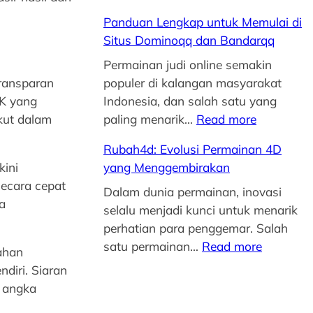
P
Panduan Lengkap untuk Memulai di
a
Situs Dominoqq dan Bandarqq
n
d
Permainan judi online semakin
u
transparan
populer di kalangan masyarakat
a
HK yang
Indonesia, dan salah satu yang
n
:
kut dalam
paling menarik…
Read more
L
P
Rubah4d: Evolusi Permainan 4D
e
a
kini
yang Menggembirakan
n
n
ecara cepat
g
d
Dalam dunia permainan, inovasi
a
k
u
selalu menjadi kunci untuk menarik
a
a
perhatian para penggemar. Salah
p
n
:
satu permainan…
Read more
ahan
u
L
R
diri. Siaran
n
e
u
 angka
t
n
b