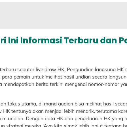
ri Ini Informasi Terbaru dan P
i terbaru seputar live draw HK. Pengundian langsung HK 
 para pemain untuk melihat hasil undian secara langsu
a mendapatkan berita terkini mengenai nomor-nomor yan
lah fokus utama, di mana audien bisa melihat hasil seca
w HK tentunya akan menjadi lebih menarik, terutama kar
stem undian. Dengan data HK dan pengeluaran HK yang a
strategi mereka. Ayo kita simak lebih lanjut tentang ha