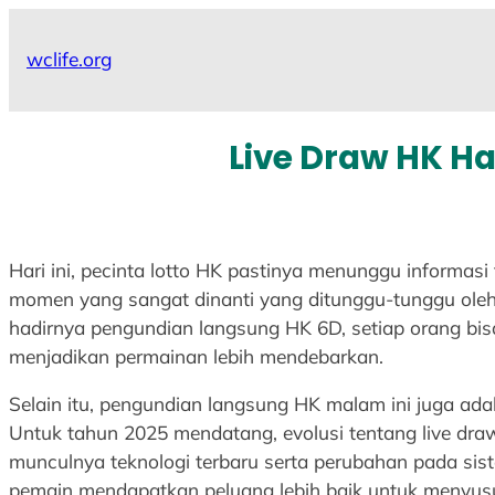
Skip
to
wclife.org
content
Live Draw HK Ha
Hari ini, pecinta lotto HK pastinya menunggu informas
momen yang sangat dinanti yang ditunggu-tunggu oleh
hadirnya pengundian langsung HK 6D, setiap orang bis
menjadikan permainan lebih mendebarkan.
Selain itu, pengundian langsung HK malam ini juga ada
Untuk tahun 2025 mendatang, evolusi tentang live dra
munculnya teknologi terbaru serta perubahan pada si
pemain mendapatkan peluang lebih baik untuk menyusun 