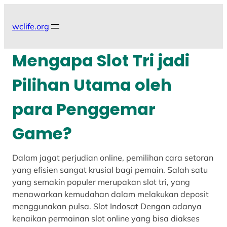
Skip
to
wclife.org
content
Mengapa Slot Tri jadi
Pilihan Utama oleh
para Penggemar
Game?
Dalam jagat perjudian online, pemilihan cara setoran
yang efisien sangat krusial bagi pemain. Salah satu
yang semakin populer merupakan slot tri, yang
menawarkan kemudahan dalam melakukan deposit
menggunakan pulsa. Slot Indosat Dengan adanya
kenaikan permainan slot online yang bisa diakses