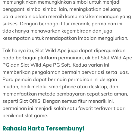
memungkinkan memungkinkan simbol untuk menjadi
pengganti simbol simbol lain, meningkatkan peluang
para pemain dalam meraih kombinasi kemenangan yang
sukses. Dengan berbagai fitur menarik, permainan ini
tidak hanya menawarkan kegembiraan dan juga
kesempatan untuk mendapatkan imbalan menggiurkan.
Tak hanya itu, Slot Wild Ape juga dapat dipergunakan
pada berbagai platform permainan, akibat Slot Wild Ape
PG dan Slot Wild Ape PG Soft. Kedua varian ini
memberikan pengalaman bermain bervariasi serta luas.
Para pemain dapat bermain permainan ini dengan
mudah, baik melalui smartphone atau desktop, dan
memanfaatkan metode pembayaran cepat serta aman,
seperti Slot QRIS. Dengan semua fitur menarik ini,
permainan ini menjadi salah satu favorit terfavorit dari
penikmat slot game.
Rahasia Harta Tersembunyi