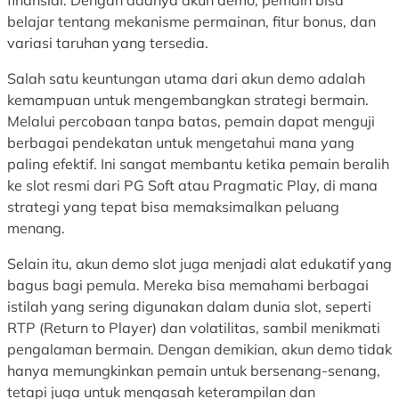
belajar tentang mekanisme permainan, fitur bonus, dan
variasi taruhan yang tersedia.
Salah satu keuntungan utama dari akun demo adalah
kemampuan untuk mengembangkan strategi bermain.
Melalui percobaan tanpa batas, pemain dapat menguji
berbagai pendekatan untuk mengetahui mana yang
paling efektif. Ini sangat membantu ketika pemain beralih
ke slot resmi dari PG Soft atau Pragmatic Play, di mana
strategi yang tepat bisa memaksimalkan peluang
menang.
Selain itu, akun demo slot juga menjadi alat edukatif yang
bagus bagi pemula. Mereka bisa memahami berbagai
istilah yang sering digunakan dalam dunia slot, seperti
RTP (Return to Player) dan volatilitas, sambil menikmati
pengalaman bermain. Dengan demikian, akun demo tidak
hanya memungkinkan pemain untuk bersenang-senang,
tetapi juga untuk mengasah keterampilan dan