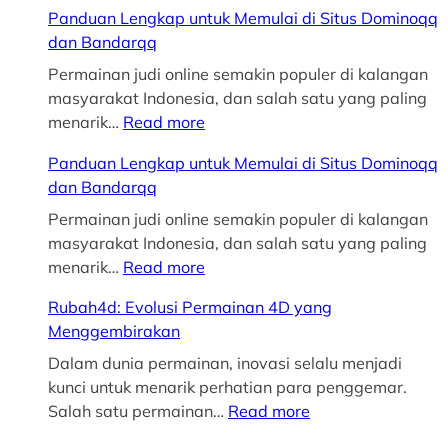
Panduan Lengkap untuk Memulai di Situs Dominoqq
dan Bandarqq
Permainan judi online semakin populer di kalangan
masyarakat Indonesia, dan salah satu yang paling
:
menarik…
Read more
P
Panduan Lengkap untuk Memulai di Situs Dominoqq
a
dan Bandarqq
n
d
Permainan judi online semakin populer di kalangan
u
masyarakat Indonesia, dan salah satu yang paling
a
:
menarik…
Read more
n
P
Rubah4d: Evolusi Permainan 4D yang
L
a
Menggembirakan
e
n
n
d
Dalam dunia permainan, inovasi selalu menjadi
g
u
kunci untuk menarik perhatian para penggemar.
k
a
:
Salah satu permainan…
Read more
a
n
R