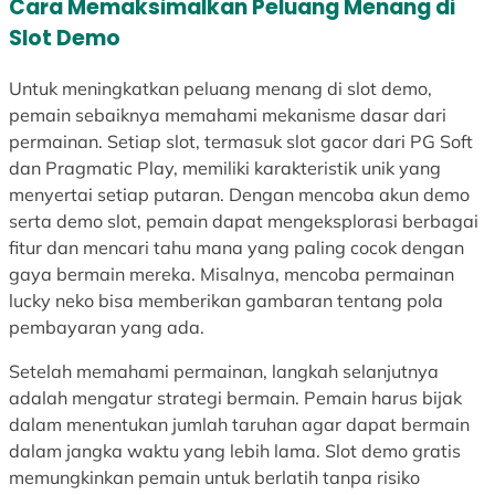
Cara Memaksimalkan Peluang Menang di
Slot Demo
Untuk meningkatkan peluang menang di slot demo,
pemain sebaiknya memahami mekanisme dasar dari
permainan. Setiap slot, termasuk slot gacor dari PG Soft
dan Pragmatic Play, memiliki karakteristik unik yang
menyertai setiap putaran. Dengan mencoba akun demo
serta demo slot, pemain dapat mengeksplorasi berbagai
fitur dan mencari tahu mana yang paling cocok dengan
gaya bermain mereka. Misalnya, mencoba permainan
lucky neko bisa memberikan gambaran tentang pola
pembayaran yang ada.
Setelah memahami permainan, langkah selanjutnya
adalah mengatur strategi bermain. Pemain harus bijak
dalam menentukan jumlah taruhan agar dapat bermain
dalam jangka waktu yang lebih lama. Slot demo gratis
memungkinkan pemain untuk berlatih tanpa risiko