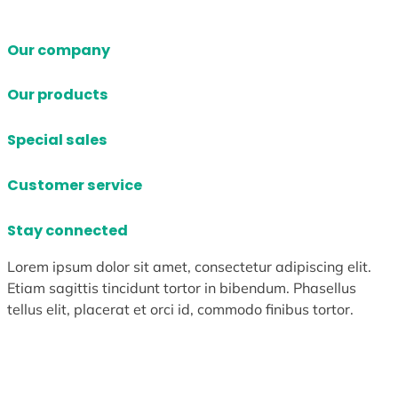
p
L
u
u
e
b
Our company
n
n
a
t
g
h
Our products
u
k
4
k
a
d
M
p
:
Special sales
e
u
E
m
n
v
Customer service
u
t
o
l
u
l
Stay connected
a
k
u
i
M
s
Lorem ipsum dolor sit amet, consectetur adipiscing elit.
d
e
i
Etiam sagittis tincidunt tortor in bibendum. Phasellus
i
m
P
tellus elit, placerat et orci id, commodo finibus tortor.
S
u
e
i
l
r
t
a
m
u
i
a