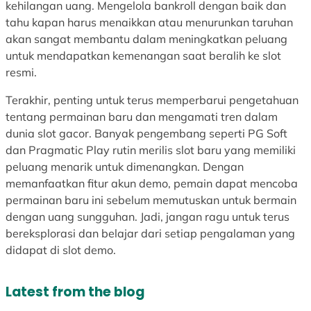
kehilangan uang. Mengelola bankroll dengan baik dan
tahu kapan harus menaikkan atau menurunkan taruhan
akan sangat membantu dalam meningkatkan peluang
untuk mendapatkan kemenangan saat beralih ke slot
resmi.
Terakhir, penting untuk terus memperbarui pengetahuan
tentang permainan baru dan mengamati tren dalam
dunia slot gacor. Banyak pengembang seperti PG Soft
dan Pragmatic Play rutin merilis slot baru yang memiliki
peluang menarik untuk dimenangkan. Dengan
memanfaatkan fitur akun demo, pemain dapat mencoba
permainan baru ini sebelum memutuskan untuk bermain
dengan uang sungguhan. Jadi, jangan ragu untuk terus
bereksplorasi dan belajar dari setiap pengalaman yang
didapat di slot demo.
Latest from the blog