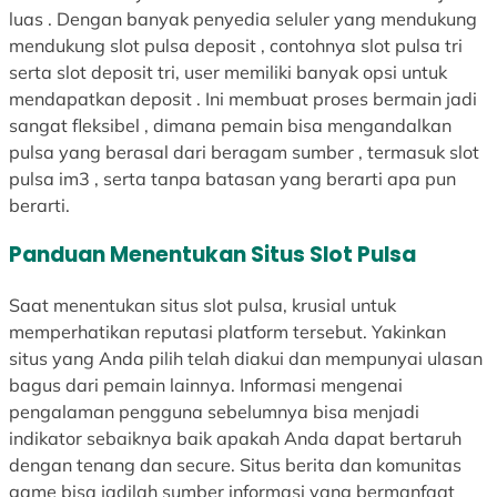
luas . Dengan banyak penyedia seluler yang mendukung
mendukung slot pulsa deposit , contohnya slot pulsa tri
serta slot deposit tri, user memiliki banyak opsi untuk
mendapatkan deposit . Ini membuat proses bermain jadi
sangat fleksibel , dimana pemain bisa mengandalkan
pulsa yang berasal dari beragam sumber , termasuk slot
pulsa im3 , serta tanpa batasan yang berarti apa pun
berarti.
Panduan Menentukan Situs Slot Pulsa
Saat menentukan situs slot pulsa, krusial untuk
memperhatikan reputasi platform tersebut. Yakinkan
situs yang Anda pilih telah diakui dan mempunyai ulasan
bagus dari pemain lainnya. Informasi mengenai
pengalaman pengguna sebelumnya bisa menjadi
indikator sebaiknya baik apakah Anda dapat bertaruh
dengan tenang dan secure. Situs berita dan komunitas
game bisa jadilah sumber informasi yang bermanfaat