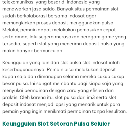
telekomunikasi yang besar di Indonesia yang
menawarkan jasa saldo. Banyak situs permainan slot
sudah berkolaborasi bersama Indosat agar
memungkinkan proses deposit menggunakan pulsa.
Melalui, pemain dapat melakukan pemasukan cepat
serta aman, lalu segera merasakan beragam game yang
tersedia, seperti slot yang menerima deposit pulsa yang
makin banyak bermunculan.
Keunggulan yang lain dari slot pulsa slot Indosat ialah
keserbagunaannya. Pemain bisa melakukan deposit
kapan saja dan dimanapun selama mereka cukup cukup
besar pulsa. Ini sangat membantu bagi siapa saja yang
menyukai permainan dengan cara yang efisien dan
praktis. Oleh karena itu, slot pulsa dari im3 serta slot
deposit indosat menjadi opsi yang menarik untuk para
pemain yang ingin menikmati permainan tanpa kesulitan.
Keunggulan Slot Setoran Pulsa Seluler