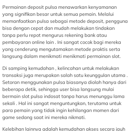
Permainan deposit pulsa menawarkan kenyamanan
yang signifikan besar untuk semua pemain. Melalui
memanfaatkan pulsa sebagai metode deposit, pengguna
bisa dengan cepat dan mudah melakukan tindakan
tanpa perlu repot mengurus rekening bank atau
pembayaran online lain . Ini sangat cocok bagi mereka
yang cenderung mengutamakan metode praktis serta
langsung dalam menikmati menikmati permainan slot.
Di samping kemudahan , kelincahan untuk melakukan
transaksi juga merupakan salah satu keunggulan utama .
Setoran menggunakan pulsa biasanya diolah hanya dari
beberapa detik, sehingga user bisa langsung mulai
bermain slot pulsa indosat tanpa harus menunggu lama
sekali . Hal ini sangat menguntungkan, terutama untuk
para pemain yang tidak ingin kehilangan momen dari
game sedang saat ini mereka nikmati.
Kelebihan lainnya adalah kemudahan akses secara jauh