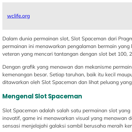
Skip
to
wclife.org
content
Dalam dunia permainan slot, Slot Spaceman dari Pragm
permainan ini menawarkan pengalaman bermain yang b
veteran yang mencari tantangan dengan slot bet 100, 
Dengan grafik yang menawan dan mekanisme permainan 
kemenangan besar. Setiap taruhan, baik itu kecil mau
ditawarkan oleh Slot Spaceman dan lihat peluang yang b
Mengenal Slot Spaceman
Slot Spaceman adalah salah satu permainan slot yang
inovatif, game ini menawarkan visual yang menawan 
sensasi menjelajahi galaksi sambil berusaha meraih