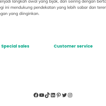
 menjadi langkah awal yang bijak, dan seiring dengan b
tegi ini mendukung pendekatan yang lebih sabar dan te
gan yang diinginkan.
Special sales
Customer service
Facebook
YouTube
TikTok
LinkedIn
Pinterest
Twitter
Instagram