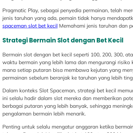
Pragmatic Play, sebagai penyedia permainan, telah m
jenis taruhan yang ada, pemain tidak hanya mendapat
spaceman slot bet kecil
Memahami jenis taruhan dan pe
Strategi Bermain Slot dengan Bet Kecil
Bermain slot dengan bet kecil seperti 100, 200, 300, 
waktu bermain yang lebih lama dan mengurangi risiko k
mana setiap putaran bisa membawa kejutan yang meny
permainan sebelum beranjak ke taruhan yang lebih ting
Dalam konteks Slot Spaceman, strategi bet kecil memu
ini selalu hadir dalam slot mereka dan memberikan po
berbagai putaran yang lebih banyak, sehingga meningk
pengalaman bermain lebih menarik.
Penting untuk selalu mengatur anggaran ketika bermai