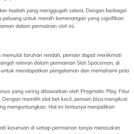
 dan hadiah yang menggugah selera. Dengan berbagai
 peluang untuk meraih kemenangan yang signifikan.
man dalam permainan slot ini.
gan memulai taruhan rendah, pemain dapat menikmati
 sangat relevan dalam permainan Slot Spaceman, di
tan untuk mendapatkan pengalaman dan memahami pola
us yang sering ditawarkan oleh Pragmatic Play. Fitur
Dengan memilih slot bet kecil, pemain bisa mengikuti
ang menguntungkan. Hal ini tentunya menjadikan
ati keseruan di setiap permainan tanpa merasakan