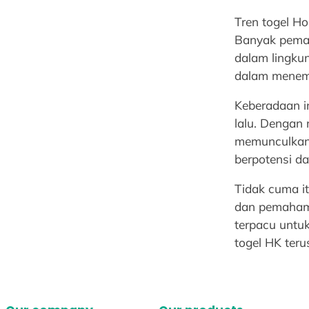
o
i
i
m
S
n
Tren togel H
i
i
a
Banyak pemai
n
t
n
dalam lingku
o
u
4
dalam menemp
q
s
D
Keberadaan i
q
D
y
lalu. Dengan 
d
o
a
memunculkan 
a
m
n
berpotensi dar
n
i
g
B
n
M
Tidak cuma it
a
o
e
dan pemaha
n
q
n
terpacu untuk
d
q
g
togel HK teru
a
d
g
r
a
e
q
n
m
q
B
b