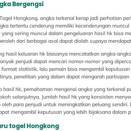
gka Bergengsi
Togel Hongkong, angka terkenal kerap jadi perhatian p
gka tertentu cenderung memiliki kecenderungan muncul mu
yang sering muncul dalam pengeluaran hasil hk bisa m
peroleh dari berbagai asal dapat diolah supaya mendapa
g hasil keluaran hk biasanya mencatatkan angka-angka 
 banyak penjudi dapat mencari nomor-nomor yang diperca
 format statistik, lalu pemain bisa mengambil keputusa
tinya, penelitian yang dalam dapat mengarah partisipan u
p hasil hk, pemahaman mengenai angka yang terkenal pu
 tokoh selanjutnya. Jumlah hasil hk yang konsisten me
oleh para penjudi untuk meningkatkan peluang sendiri. 
apat mengambil keputusan yang lebih bijaksana dalam 
aru togel Hongkong