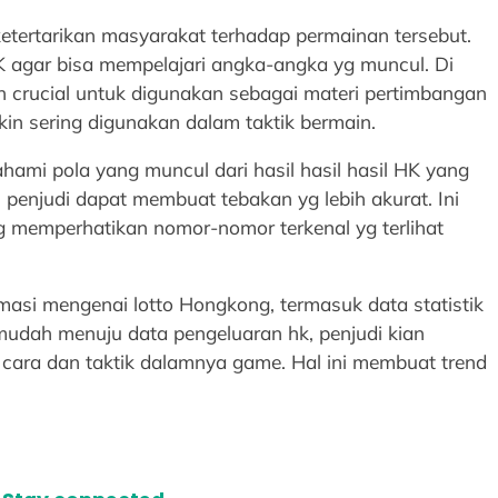
tertarikan masyarakat terhadap permainan tersebut.
HK agar bisa mempelajari angka-angka yg muncul. Di
h crucial untuk digunakan sebagai materi pertimbangan
n sering digunakan dalam taktik bermain.
mi pola yang muncul dari hasil hasil hasil HK yang
, penjudi dapat membuat tebakan yg lebih akurat. Ini
 memperhatikan nomor-nomor terkenal yg terlihat
masi mengenai lotto Hongkong, termasuk data statistik
mudah menuju data pengeluaran hk, penjudi kian
m cara dan taktik dalamnya game. Hal ini membuat trend