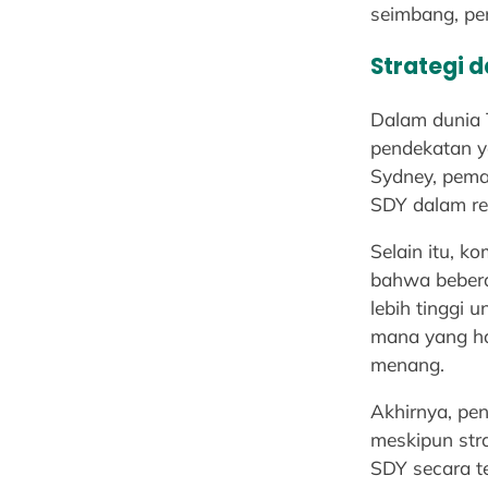
o
i
i
seimbang, pe
m
S
n
i
i
a
Strategi 
n
t
n
o
u
4
Dalam dunia 
q
s
D
pendekatan y
q
D
y
Sydney, pema
d
o
a
SDY dalam re
a
m
n
Selain itu, 
n
i
g
bahwa bebera
B
n
M
lebih tinggi
a
o
e
mana yang har
n
q
n
menang.
d
q
g
a
d
g
Akhirnya, pen
r
a
e
meskipun str
q
n
m
SDY secara t
q
B
b