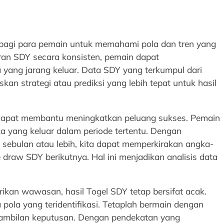
 bagi para pemain untuk memahami pola dan tren yang
an SDY secara konsisten, pemain dapat
yang jarang keluar. Data SDY yang terkumpul dari
n strategi atau prediksi yang lebih tepat untuk hasil
a dapat membantu meningkatkan peluang sukses. Pemain
a yang keluar dalam periode tertentu. Dengan
a sebulan atau lebih, kita dapat memperkirakan angka-
 draw SDY berikutnya. Hal ini menjadikan analisis data
ikan wawasan, hasil Togel SDY tetap bersifat acak.
pola yang teridentifikasi. Tetaplah bermain dengan
ngambilan keputusan. Dengan pendekatan yang