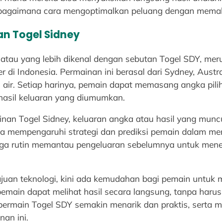
n bagaimana cara mengoptimalkan peluang dengan memah
n Togel Sidney
, atau yang lebih dikenal dengan sebutan Togel SDY, me
r di Indonesia. Permainan ini berasal dari Sydney, Aust
ah air. Setiap harinya, pemain dapat memasang angka pi
hasil keluaran yang diumumkan.
an Togel Sidney, keluaran angka atau hasil yang muncul
na mempengaruhi strategi dan prediksi pemain dalam me
juga rutin memantau pengeluaran sebelumnya untuk men
uan teknologi, kini ada kemudahan bagi pemain untuk me
 pemain dapat melihat hasil secara langsung, tanpa harus 
ermain Togel SDY semakin menarik dan praktis, serta me
an ini.