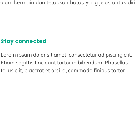
am bermain dan tetapkan batas yang jelas untuk diri
Stay connected
Lorem ipsum dolor sit amet, consectetur adipiscing elit.
Etiam sagittis tincidunt tortor in bibendum. Phasellus
tellus elit, placerat et orci id, commodo finibus tortor.