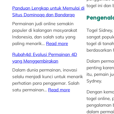
P
togel ini da
Panduan Lengkap untuk Memulai di
a
Situs Dominoqq dan Bandarqq
n
Pengenala
d
Permainan judi online semakin
u
populer di kalangan masyarakat
Togel Sidney
a
Indonesia, dan salah satu yang
sangat popule
n
:
paling menarik…
Read more
togel di tan
L
P
berdasarkan 
Rubah4d: Evolusi Permainan 4D
e
a
yang Menggembirakan
Dalam permain
n
n
penting kare
g
d
Dalam dunia permainan, inovasi
itu, pemain 
k
u
selalu menjadi kunci untuk menarik
Sydney.
a
a
perhatian para penggemar. Salah
p
n
:
satu permainan…
Read more
Dengan kemaj
u
L
R
togel online,
n
e
u
pengalaman b
t
n
b
dalam permain