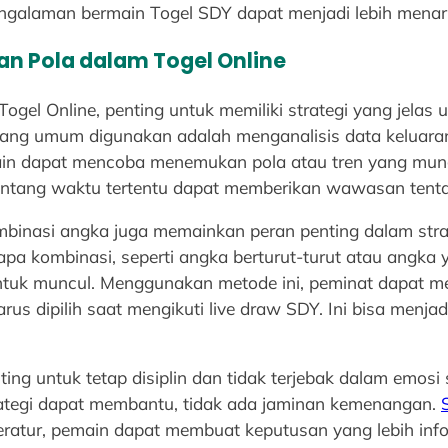
ngalaman bermain Togel SDY dapat menjadi lebih mena
dan Pola dalam Togel Online
Togel Online, penting untuk memiliki strategi yang jel
ang umum digunakan adalah menganalisis data keluaran
in dapat mencoba menemukan pola atau tren yang mung
ntang waktu tertentu dapat memberikan wawasan tentan
kombinasi angka juga memainkan peran penting dalam str
pa kombinasi, seperti angka berturut-turut atau angka
 untuk muncul. Menggunakan metode ini, peminat dapat
us dipilih saat mengikuti live draw SDY. Ini bisa menja
ting untuk tetap disiplin dan tidak terjebak dalam emos
ategi dapat membantu, tidak ada jaminan kemenangan.
eratur, pemain dapat membuat keputusan yang lebih inf