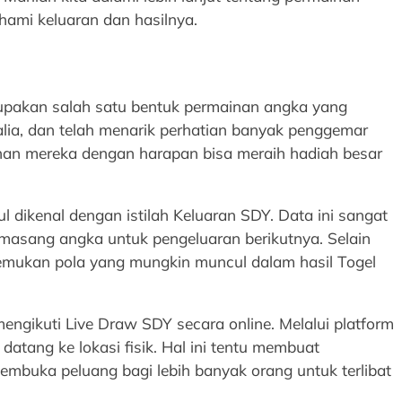
ami keluaran dan hasilnya.
rupakan salah satu bentuk permainan angka yang
ralia, dan telah menarik perhatian banyak penggemar
lihan mereka dengan harapan bisa meraih hadiah besar
 dikenal dengan istilah Keluaran SDY. Data ini sangat
masang angka untuk pengeluaran berikutnya. Selain
emukan pola yang mungkin muncul dalam hasil Togel
ngikuti Live Draw SDY secara online. Melalui platform
datang ke lokasi fisik. Hal ini tentu membuat
mbuka peluang bagi lebih banyak orang untuk terlibat