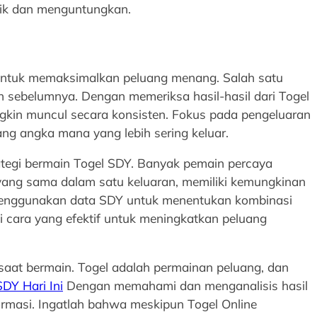
rik dan menguntungkan.
as untuk memaksimalkan peluang menang. Salah satu
 sebelumnya. Dengan memeriksa hasil-hasil dari Togel
kin muncul secara konsisten. Fokus pada pengeluaran
g angka mana yang lebih sering keluar.
ategi bermain Togel SDY. Banyak pemain percaya
 yang sama dalam satu keluaran, memiliki kemungkinan
 menggunakan data SDY untuk menentukan kombinasi
di cara yang efektif untuk meningkatkan peluang
i saat bermain. Togel adalah permainan peluang, dan
SDY Hari Ini
Dengan memahami dan menganalisis hasil
ormasi. Ingatlah bahwa meskipun Togel Online