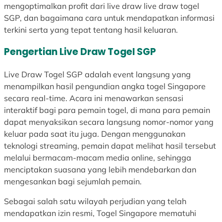
mengoptimalkan profit dari live draw live draw togel
SGP, dan bagaimana cara untuk mendapatkan informasi
terkini serta yang tepat tentang hasil keluaran.
Pengertian Live Draw Togel SGP
Live Draw Togel SGP adalah event langsung yang
menampilkan hasil pengundian angka togel Singapore
secara real-time. Acara ini menawarkan sensasi
interaktif bagi para pemain togel, di mana para pemain
dapat menyaksikan secara langsung nomor-nomor yang
keluar pada saat itu juga. Dengan menggunakan
teknologi streaming, pemain dapat melihat hasil tersebut
melalui bermacam-macam media online, sehingga
menciptakan suasana yang lebih mendebarkan dan
mengesankan bagi sejumlah pemain.
Sebagai salah satu wilayah perjudian yang telah
mendapatkan izin resmi, Togel Singapore mematuhi