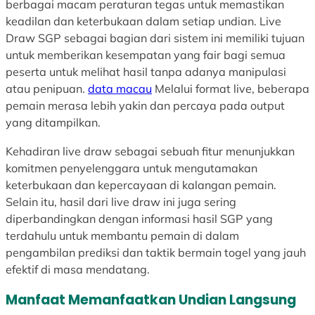
berbagai macam peraturan tegas untuk memastikan
keadilan dan keterbukaan dalam setiap undian. Live
Draw SGP sebagai bagian dari sistem ini memiliki tujuan
untuk memberikan kesempatan yang fair bagi semua
peserta untuk melihat hasil tanpa adanya manipulasi
atau penipuan.
data macau
Melalui format live, beberapa
pemain merasa lebih yakin dan percaya pada output
yang ditampilkan.
Kehadiran live draw sebagai sebuah fitur menunjukkan
komitmen penyelenggara untuk mengutamakan
keterbukaan dan kepercayaan di kalangan pemain.
Selain itu, hasil dari live draw ini juga sering
diperbandingkan dengan informasi hasil SGP yang
terdahulu untuk membantu pemain di dalam
pengambilan prediksi dan taktik bermain togel yang jauh
efektif di masa mendatang.
Manfaat Memanfaatkan Undian Langsung