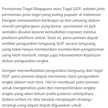
Permainan Togel Singapore atau Togel SGP, adalah jenis
permainan jenis togel yang paling populer di Indonesia.
Dengan menawarkan berbagai uji dan peluang dalam
meraih penghargaan yang besar, permainan ini jadi
semakin disukai karena kemudahan capaian melalui
platform platform online. Saat ini, para pemain dapat
melihat pengundian langsung SGP secara langsung,
yang tidak hanya memberikan memberikan pengalaman
yang lebih menarik, tetapi juga menawarkan kejelasan
dalam pengundian angka.
Dengan memanfaatkan pengundian langsung dari togel
SGP, para pemain dapat memantau hasil pengundian
angka dalam real-time. Hal ini membuat para pemain
untuk menganalisis pola dan memperkirakan angka-
angka yang akan keluar pada putaran selanjutnya.
Dalam artikel ini, kita hendak menjelajahi strategi-
strategi yang dapat dapat digunakan untuk