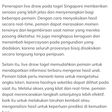
Penerapan live draw pada togel Singapore memberikan
sensasi yang lebih jelas dan menyenangkan bagi
beberapa pemain. Dengan cara menyaksikan hasil
secara real-time, pemain dapat merasakan momen
tensinya dan kegembiraan saat nomor yang mereka
pasang diketahui. Ini juga menghapus keraguan dan
menambah kepercayaan pada pengundian yang
diadakan, karena seluruh prosesnya bisaj disaksikan
secara langsung tanpa penipuan.
Selain itu, live draw togel memudahkan pemain untuk
mendapatkan informasi terbaru mengenai hasil undi.
Pemain tidak perlu menanti lama untuk mengetahui
angka loteri, karena hasilnya seketika dapat dilihat pada
saat itu. Melalui akses yang kilat dan real-time, pemain
dapat merencanakan langkah selanjutnya lebih efektif,
baik itu untuk melakukan taruhan kembali atau
menganalisis hasil untuk keperluan prediksi di kemudian