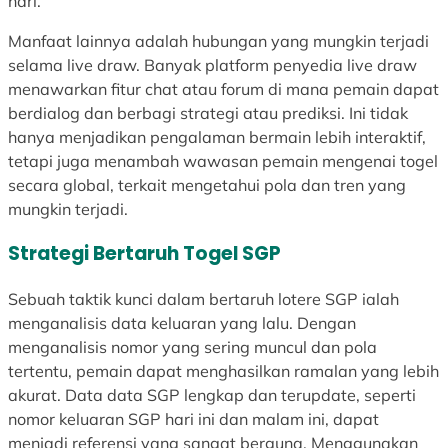
hari.
Manfaat lainnya adalah hubungan yang mungkin terjadi
selama live draw. Banyak platform penyedia live draw
menawarkan fitur chat atau forum di mana pemain dapat
berdialog dan berbagi strategi atau prediksi. Ini tidak
hanya menjadikan pengalaman bermain lebih interaktif,
tetapi juga menambah wawasan pemain mengenai togel
secara global, terkait mengetahui pola dan tren yang
mungkin terjadi.
Strategi Bertaruh Togel SGP
Sebuah taktik kunci dalam bertaruh lotere SGP ialah
menganalisis data keluaran yang lalu. Dengan
menganalisis nomor yang sering muncul dan pola
tertentu, pemain dapat menghasilkan ramalan yang lebih
akurat. Data data SGP lengkap dan terupdate, seperti
nomor keluaran SGP hari ini dan malam ini, dapat
menjadi referensi yang sangat berguna. Menggunakan