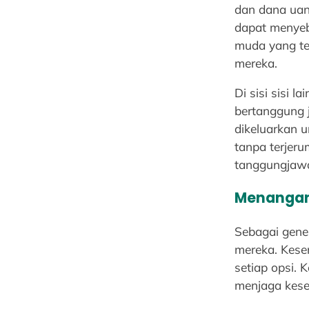
dan dana uang
D
d
a
dapat menyeb
o
i
i
muda yang te
m
S
n
mereka.
i
i
a
n
t
n
Di sisi sisi 
o
u
4
bertanggung 
q
s
D
dikeluarkan 
q
D
y
tanpa terjer
d
o
a
tanggungjaw
a
m
n
n
i
g
Menangani
B
n
M
a
o
e
Sebagai gene
n
q
n
mereka. Kese
d
q
g
setiap opsi. 
a
d
g
menjaga kese
r
a
e