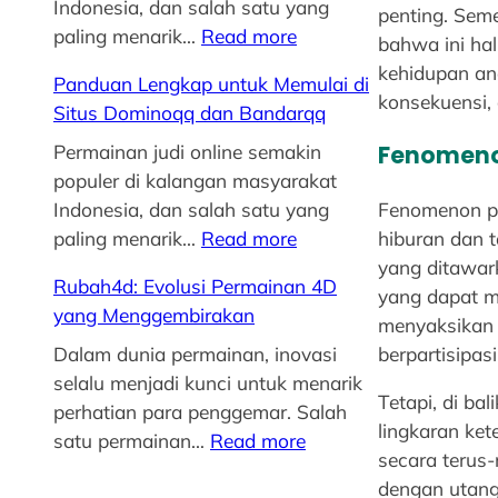
Indonesia, dan salah satu yang
penting. Seme
:
paling menarik…
Read more
bahwa ini hal
P
kehidupan an
Panduan Lengkap untuk Memulai di
a
konsekuensi,
Situs Dominoqq dan Bandarqq
n
d
Permainan judi online semakin
Fenomenon
u
populer di kalangan masyarakat
a
Indonesia, dan salah satu yang
Fenomenon p
n
:
paling menarik…
Read more
hiburan dan t
L
P
yang ditawar
Rubah4d: Evolusi Permainan 4D
e
a
yang dapat m
yang Menggembirakan
n
n
menyaksikan 
g
d
berpartisipasi
Dalam dunia permainan, inovasi
k
u
selalu menjadi kunci untuk menarik
Tetapi, di ba
a
a
perhatian para penggemar. Salah
lingkaran ke
p
n
:
satu permainan…
Read more
secara terus
u
L
R
dengan utang
n
e
u