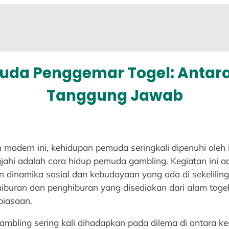
muda Penggemar Togel: Anta
Tanggung Jawab
odern ini, kehidupan pemuda seringkali dipenuhi oleh b
lajahi adalah cara hidup pemuda gambling. Kegiatan ini
 dinamika sosial dan kebudayaan yang ada di sekelilin
iburan dan penghiburan yang disediakan dari alam togel
biasaan.
mbling sering kali dihadapkan pada dilema di antara k