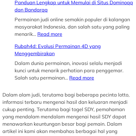
Panduan Lengkap untuk Memulai di Situs Dominoqq
a
dan Bandarqq
n
d
Permainan judi online semakin populer di kalangan
u
masyarakat Indonesia, dan salah satu yang paling
a
:
menarik…
Read more
n
P
Rubah4d: Evolusi Permainan 4D yang
L
a
Menggembirakan
e
n
n
d
Dalam dunia permainan, inovasi selalu menjadi
g
u
kunci untuk menarik perhatian para penggemar.
k
a
:
Salah satu permainan…
Read more
a
n
R
p
L
u
Dalam alam judi, terutama bagi beberapa pecinta lotto,
u
e
b
informasi terbaru mengenai hasil dan keluaran menjadi
n
n
a
cukup penting. Terutama bagi togel SDY, pemahaman
t
g
h
yang mendalam mendalam mengenai hasil SDY dapat
u
k
4
menawarkan keuntungan besar bagi pemain. Dalam
k
a
d
artikel ini kami akan membahas berbagai hal yang
M
p
: